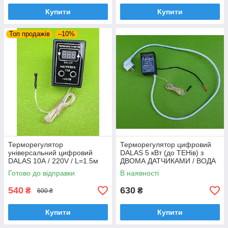
Купити
Купити
Топ продажів
–10%
Терморегулятор
Терморегулятор цифровий
універсальний цифровий
DALAS 5 кВт (до ТЕНів) з
DALAS 10А / 220V / L=1.5м
ДВОМА ДАТЧИКАМИ / ВОДА
(побутовий, інкубаторний)
+5°C...+80°C / ПОВІТРЯ +
Готово до відправки
В наявності
"під розетку"
5°C...+40°C
540
630
₴
₴
600 ₴
Купити
Купити