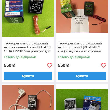
Терморегулятор цифровий
Терморегулятор цифровий
дворежимний Dalas HOT-COL
двопороговий ЦИП-ЦИП 2
/ 10А / 220В "під розетку" (до
кВт (зі звуковим контролем
холодильників/опалення)
температури) під розетку
Готово до відправки
Готово до відправки
Україна
550
550
₴
₴
Купити
Купити