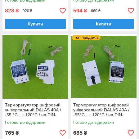
Готово до відправки
Готово до відправки
термодатчиком) на DIN-рейку
Lдовжина=2м) розеточний
828
594
₴
₴
920 ₴
660 ₴
Купити
Купити
Топ продажів
Терморегулятор цифровий
Терморегулятор цифровий
універсальний DALAS 40А /
універсальний DALAS 40А /
-55 °C... +120°C / на DIN-
-55°C... +120°C / на DIN-
рейку (c ЛІФТОВИМИ
рейку (з ГВИНТОВИМИ
Готово до відправки
Готово до відправки
контактами)
контактами)
765
685
₴
₴