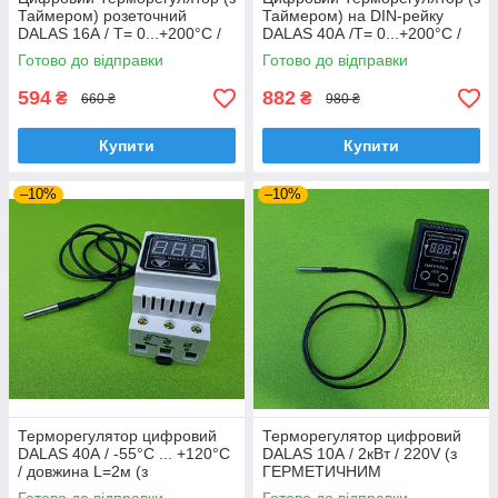
Таймером) розеточний
Таймером) на DIN-рейку
DALAS 16А / Т= 0...+200°С /
DALAS 40А /Т= 0...+200°С /
220V / L=1,5м до автоклава,
220V /L=1,5м до автоклава,
Готово до відправки
Готово до відправки
дистилятора, стерилізатора
дистилятора, стерилізатора
594
882
₴
₴
660 ₴
980 ₴
Купити
Купити
–10%
–10%
Терморегулятор цифровий
Терморегулятор цифровий
DALAS 40А / -55°С ... +120°С
DALAS 10А / 2кВт / 220V (з
/ довжина L=2м (з
ГЕРМЕТИЧНИМ
ГЕРМЕТИЧНИМ
термодатчиком