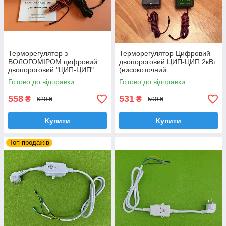
Терморегулятор з
Терморегулятор Цифровий
ВОЛОГОМІРОМ цифровий
двопороговий ЦИП-ЦИП 2кВт
двопороговий "ЦИП-ЦИП"
(високоточний
2кВт (розеточний)
мікропроцесорний)
Готово до відправки
Готово до відправки
розеточний до інкубатора
558
531
₴
₴
620 ₴
590 ₴
Купити
Купити
Топ продажів