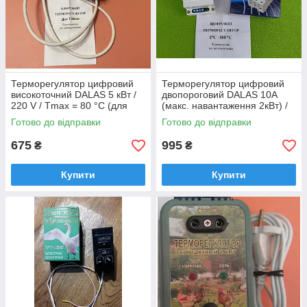
Терморегулятор цифровий
Терморегулятор цифровий
високоточний DALAS 5 кВт /
двопороговий DALAS 10A
220 V / Tmax = 80 °C (для
(макс. навантаження 2кВт) /
ТЕНів) з дротом 1 м Україна
T=+2 °C... +999 °C (на DIN-
Готово до відправки
Готово до відправки
рейку)
675
995
₴
₴
Купити
Купити