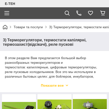
Е-ТЕН
Товари та послуги
3) Терморегулятори, термостати капіл
3) Терморегулятори, термостати капілярні,
термозахист(відсікачі), реле пускові
В этом разделе Вам предлагается большой выбор
разнообразных терморегуляторов и
термостатов: капиллярные, цифровые терморегуляторы,
реле пусковые холодильников. Все это мы используем в
различных бытовых целях: для бойлеров, инкубаторов,
водонагревателей, электрокотлов, систем отопления и т.д,
Показати все
для того, чтобы проводить контроль и регулирования
температуры.
Термостат играет очень большую роль в работе
водонагревательных приборов, он не позволяет
перегреваться ТЭНу и работает как предохранитель системы