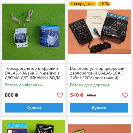
Топ продажів
–10%
Терморегулятор цифровий
Вологорегулятор цифровий
DALAS 40А (на DIN-рейку) з
двопороговий DALAS 10А /
ДВОМА ДАТЧИКАМИ / ВОДА
2кВт / 220V (розеточний)
+5°C...+80°C / ПОВІТРЯ
Готово до відправки
Готово до відправки
+5°C...+40°C
800
540
₴
₴
600 ₴
Купити
Купити