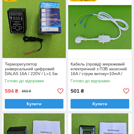
температуры или защиту водонагревателя от поломки,
либо две сразу.
На какой ток был рассчитан Ваш старый
терморегулятор.
Провести замену терморегулятора Вы также сможете
самостоятельно, это не потребует множества сил и времени.
Терморегулятор
Кабель (провід) мережевий
універсальний цифровий
електричний з ПЗВ захисний
DALAS 16А / 220V / L=1.5м
16А / струм витоку=10mA /
(розеточний)
250V / довжина L=170см для
Готово до відправки
Готово до відправки
бойлерів
594
501
₴
₴
660 ₴
Купити
Купити