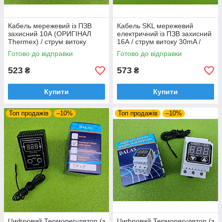
Кабель мережевий із ПЗВ
Кабель SKL мережевий
захисний 10А (ОРИГІНАЛ
електричний із ПЗВ захисний
Thermex) / струм витоку
16А / струм витоку 30mA /
30mA / 230V / довжина
220V / довжина L=145см для
Готово до відправки
Готово до відправки
L=145см до бойлерів
будь-яких бойлерів
523
573
₴
₴
Купити
Купити
Топ продажів
–10%
Топ продажів
–10%
Цифровий Терморегулятор (з
Цифровий Терморегулятор (з