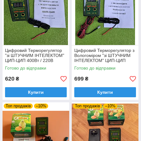
Цифровий Терморегулятор
Цифровий Терморегулятор з
"зі ШТУЧНИМ ІНТЕЛЕКТОМ"
Вологоміром "зі ШТУЧНИМ
ЦИП-ЦИП 400Вт / 220В
ІНТЕЛЕКТОМ" ЦИП-ЦИП
(розеточний) до лампових
400Вт (розеточний) до
Готово до відправки
Готово до відправки
інкубаторів
лампових інкубаторів
620
699
₴
₴
Купити
Купити
Топ продажів
–10%
Топ продажів
–10%