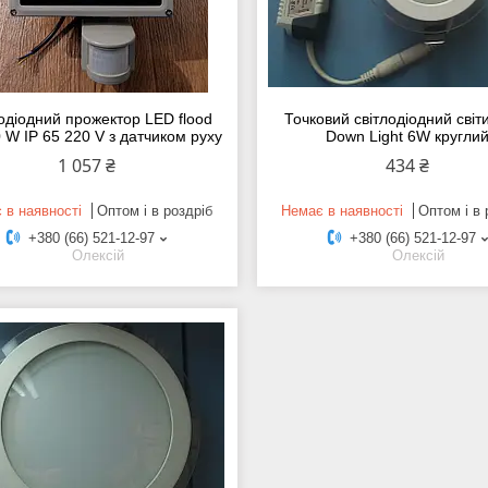
одіодний прожектор LED flood
Точковий світлодіодний світ
20 W IP 65 220 V з датчиком руху
Down Light 6W кругли
1 057 ₴
434 ₴
 в наявності
Оптом і в роздріб
Немає в наявності
Оптом і в 
+380 (66) 521-12-97
+380 (66) 521-12-97
Олексій
Олексій