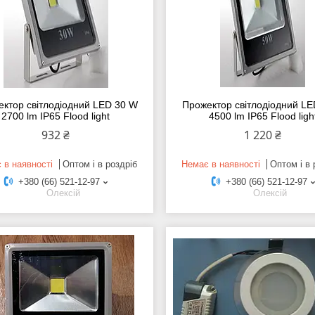
ктор світлодіодний LED 30 W
Прожектор світлодіодний L
2700 lm IP65 Flood light
4500 lm IP65 Flood ligh
932 ₴
1 220 ₴
 в наявності
Оптом і в роздріб
Немає в наявності
Оптом і в 
+380 (66) 521-12-97
+380 (66) 521-12-97
Олексій
Олексій