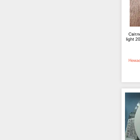
Світл
light 
Немає