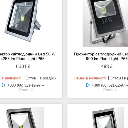
ектор світлодіодний Led 50 W
Прожектор світлодіодний Le
4255 lm Flood light IP65
900 lm Flood light IP66
1 301 ₴
488 ₴
 в наявності
Оптом і в роздріб
Немає в наявності
Оптом і в 
+380 (66) 521-12-97
+380 (66) 521-12-97
Олексій
Олексій