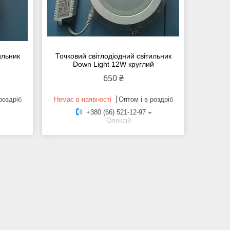
ильник
Точковий світлодіодний світильник
й
Down Light 12W круглий
650 ₴
роздріб
Немає в наявності
Оптом і в роздріб
+380 (66) 521-12-97
Олексій