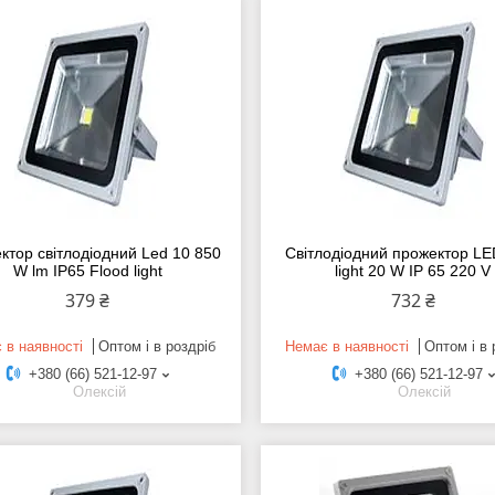
ктор світлодіодний Led 10 850
Світлодіодний прожектор LED
W lm IP65 Flood light
light 20 W IP 65 220 V
379 ₴
732 ₴
 в наявності
Оптом і в роздріб
Немає в наявності
Оптом і в 
+380 (66) 521-12-97
+380 (66) 521-12-97
Олексій
Олексій