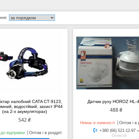
іхтар налобний CATA CT-9123,
Датчик руху HOROZ HL-
мний, водостйкий, захист IP44
488 ₴
(на 2-х акумуляторах)
542 ₴
Немає в наявності
Оптом і в 
+380 (66) 521-12-97
 до відправки
Оптом і в роздріб
Олексій