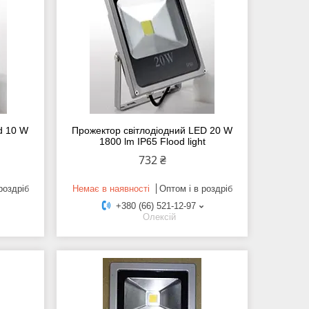
d 10 W
Прожектор світлодіодний LED 20 W
1800 lm IP65 Flood light
732 ₴
роздріб
Немає в наявності
Оптом і в роздріб
+380 (66) 521-12-97
Олексій