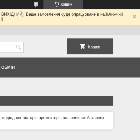
Кошик
ні - ВИХІДНИЙ). Ваше замовлення буде опрацьоване в найближчий
!!
Кошик
 ОБМІН
тлодіодних ліхтарів-прожекторів на сонячних батареях,