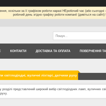
ння, оскільки за її графіком роботи наразі НЕробочий час (або сьогод
робочий день згідно графіку роботи компанії (дивіться на сайті) !
С
КОНТАКТИ
ДОСТАВКА ТА ОПЛАТА
ПОВЕРНЕННЯ ТА
пи світлодіодні, вуличні ліхтарі, датчики руху
у розділі представлений широкий вибір світлодіодних ламп, вуличних сві
 руху.