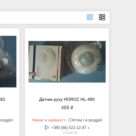
482
Датчик руху HOROZ HL-480
488 ₴
роздріб
Немає в наявності
Оптом і в роздріб
+380 (66) 521-12-97
Олексій