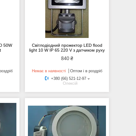
ED 50W
Світлодіодний прожектор LED flood
t
light 10 W IP 65 220 V з датчиком руху
840 ₴
роздріб
Немає в наявності
Оптом і в роздріб
+380 (66) 521-12-97
Олексій