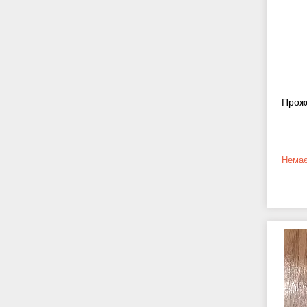
Проже
Немає