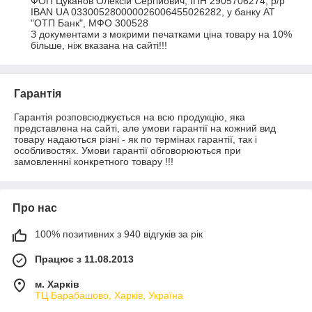
ФОП Цуканов Олексій Сергійович, ІПН 2905706274, р/р 
IBAN UA 033005280000026006455026282, у банку АТ 
"ОТП Банк", МФО 300528

З документами з мокрими печатками ціна товару на 10% 
більше, ніж вказана на сайті!!!
Гарантія
Гарантія розповсюджується на всю продукцію, яка 
представлена на сайті, але умови гарантії на кожний вид 
товару надаються різні - як по термінах гарантії, так і 
особливостях. Умови гарантії обговорюються при 
замовленнні конкретного товару !!!
Про нас
100% позитивних з 940 відгуків за рік
Працює з 11.08.2013
м. Харків
ТЦ Барабашово, Харків, Україна