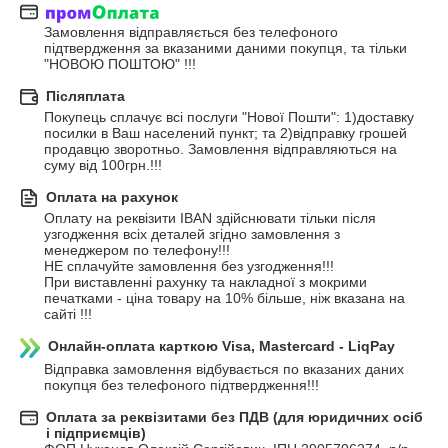
Замовлення відправляється без телефоного 
підтвердження за вказаними даними покупця, та тільки 
"НОВОЮ ПОШТОЮ" !!!
Післяплата
Покупець сплачує всі послуги "Нової Пошти": 1)доставку 
посилки в Ваш населений пункт; та 2)відправку грошей 
продавцю зворотньо. Замовлення відправляються на 
суму від 100грн.!!!
Оплата на рахунок
Оплату на реквізити IBAN здійснювати тільки після 
узгодження всіх деталей згідно замовлення з 
менеджером по телефону!!!

НЕ сплачуйте замовлення без узгодження!!!

При виставленні рахунку та накладної з мокрими 
печатками - ціна товару на 10% більше, ніж вказана на 
сайті !!!
Онлайн-оплата карткою Visa, Mastercard - LiqPay
Відправка замовлення відбувається по вказаних даних 
покупця без телефоного підтвердження!!!
Оплата за реквізитами без ПДВ (для юридичних осіб
і підприємців)