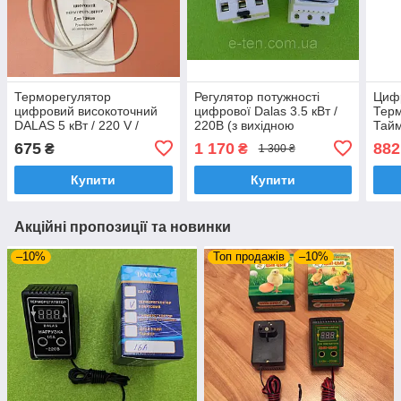
Терморегулятор
Регулятор потужності
Циф
цифровий високоточний
цифрової Dalas 3.5 кВт /
Терм
DALAS 5 кВт / 220 V /
220В (з вихідною
Тайм
Tmax = 80 °C (для ТЕНів)
"СТАБІЛІЗАЦІЄЮ"
DALA
675
1 170
882
₴
₴
1 300 ₴
з дротом 1 м Україна
потужності) для ТЕНів,
/ 22
спіралей
авто
Купити
Купити
стер
Акційні пропозиції та новинки
–10%
Топ продажів
–10%