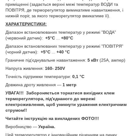
приміщенні (задається верхні межі температур ВОДИ та
ПОВІТРЯ, де терморегулятор вимикатиме навантаження, і
нижній поріг, за якого терморегулятор вмикатиме її).
ХАРАКТЕРИСТИКИ:
Діапазон встановлюваних температур у режимі "ВОДА"
(червоний датчик):
+5°С
...
+80°С
Діапазон встановлюваних температур у режимі "ПОВІТРЯ"
(чорний датчик):
+5°С
...
+40 °C
Граничне під'єднувальне навантаження:
5 кВт
(25А, ампер)
Напруга живлення:
160- 250V
Точність підтримки температури:
0,1 °C
Довжина дроту живлення —
1 метр
УВАГА!!! Забороняється торкатися вихідних клем
терморегулятора, під'єднаного до мережі
електроживлення, щоб уникнути ураження електричним
струмом!!
Читайте інструкцію на викладених ФОТО!!!
Виробництво —
Україна.
Цей терморегулятор є інноваційним рішенням на ринку