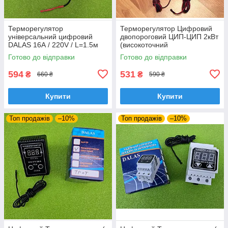
Терморегулятор
Терморегулятор Цифровий
універсальний цифровий
двопороговий ЦИП-ЦИП 2кВт
DALAS 16А / 220V / L=1.5м
(високоточний
(розеточний)
мікропроцесорний)
Готово до відправки
Готово до відправки
розеточний до інкубатора
594
531
₴
₴
660 ₴
590 ₴
Купити
Купити
Топ продажів
–10%
Топ продажів
–10%