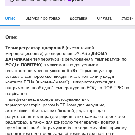
Опис
Відгуки про товар
Доставка
Оплата
Умови
Опис
Терморегулятор цифровий
(високоточний
мікропроцесорний) двопороговий DALAS з
ДВОМА
ДАТЧИКАМИ
температури (з регулюванням температури по
ВОДІ
и
ПОВІТРЮ
) з максимально допустимим
навантаженням за потужністю
5 кВт
. Терморегулятор
вставляється через свої вихідні пласкі контакти у вхідні
контакти ТЕНа (в клеми-"мами") і використовується для
підтримання необхідної температури по ВОДІ та ПОВІТРЮ на
нагрівання.
Найефективніша сфера застосування цих
терморегуляторів: разом із ТЕНами для чавунних,
алюмінієвих, біметалевих батарей, радіаторів для
регулювання температури рідини в цих самих батареях або
радіаторах, а також для контролю температури повітря в
приміщенні, щоб підтримувати їх на заданому рівні, причому
пріоритетом є контроль заданої температури повітря в