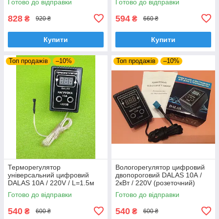
Готово до відправки
Готово до відправки
термодатчиком) на DIN-рейку
Lдовжина=2м) розеточний
828
594
₴
₴
920 ₴
660 ₴
Купити
Купити
Топ продажів
–10%
Топ продажів
–10%
Терморегулятор
Вологорегулятор цифровий
універсальний цифровий
двопороговий DALAS 10А /
DALAS 10А / 220V / L=1.5м
2кВт / 220V (розеточний)
(побутовий, інкубаторний)
Готово до відправки
Готово до відправки
"під розетку"
540
540
₴
₴
600 ₴
600 ₴