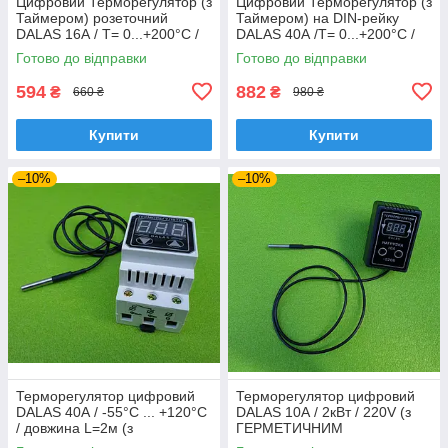
Цифровий Терморегулятор (з
Цифровий Терморегулятор (з
Таймером) розеточний
Таймером) на DIN-рейку
DALAS 16А / Т= 0...+200°С /
DALAS 40А /Т= 0...+200°С /
220V / L=1,5м до автоклава,
220V /L=1,5м до автоклава,
Готово до відправки
Готово до відправки
дистилятора, стерилізатора
дистилятора, стерилізатора
594
882
₴
₴
660 ₴
980 ₴
Купити
Купити
–10%
–10%
Терморегулятор цифровий
Терморегулятор цифровий
DALAS 40А / -55°С ... +120°С
DALAS 10А / 2кВт / 220V (з
/ довжина L=2м (з
ГЕРМЕТИЧНИМ
ГЕРМЕТИЧНИМ
термодатчиком