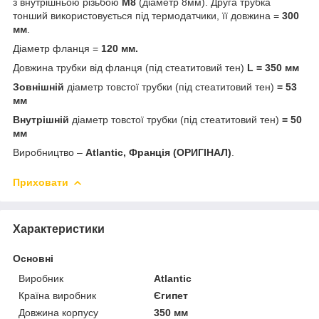
з внутрішньою різьбою
М8
(діаметр 8мм). Друга трубка
тонший використовується під термодатчики, її довжина =
300
мм
.
Діаметр фланця =
120 мм.
Довжина трубки від фланця (під стеатитовий тен)
L =
350 мм
Зовнішній
діаметр товстої трубки (під стеатитовий тен)
= 53
мм
Внутрішній
діаметр товстої трубки (під стеатитовий тен)
= 50
мм
Виробництво –
Atlantic, Франція (ОРИГІНАЛ)
.
Приховати
Характеристики
Основні
Виробник
Atlantic
Країна виробник
Єгипет
Довжина корпусу
350 мм