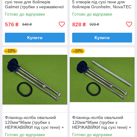
сухі тени для бойлерів
5 отворів під сухі тени для
Galmet (трубки з нержавіючої
бойлерів Grunhelm, NovaTEC
сталі) / 5 отворів Україна
"Чайка" ( повністю з
Готово до відправки
Готово до відправки
НЕРЖАВІЙКИ)
576
828
₴
₴
640 ₴
920 ₴
Купити
Купити
–10%
–10%
Фланець-колба овальний
Фланець-колба овальний
120мм*96мм (трубки з
120мм*96мм (трубки з
НЕРЖАВІЙКИ під сухі тени) +
НЕРЖАВІЙКИ під сухі тени) +
ПРОКЛАДКА в бойлер
АНОД М6, ПРОКЛАДКА в
Готово до відправки
Готово до відправки
"ELDOM"
бойлер "ELDOM"