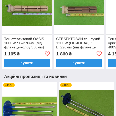
Тен стеатитовий OASIS
СТЕАТИТОВИЙ тен сухий
Тен
1000W / L=270мм (під
1200W (ОРИГІНАЛ) /
ориг
фланець-колбу 350мм)
L=220мм (під фланець-
400V
для бойлерів Atlantic
колбу L=280-350мм) для
фла
1 165
1 860
4 1
₴
₴
Steatite Vertigo
бойлерів Atlantic,Thermor
в бо
200L
Купити
Купити
Акційні пропозиції та новинки
–15%
–10%