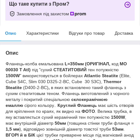
Що таке купити з Пром?
Замовлення під захистом
Опис
Характеристики
Відгуки про товар
Доставка
Опис
Фланець-колба емальована
L=350мм (ОРИГІНАЛ,
код
MO
00030 T Atl)
під
"сухий
СТЕАТИТОВИЙ
тен
потужністю
1500W
" використовується в бойлерах
Atlantic Steatite
(Elite,
Cube S4C, Slim 030 D325-2-BC, Cube 30 S3C),
Thermor
Steatite
(D400-2-ВС)
,
в яких встановлено такий фланець з
сухим стеатитовым теном. Фланець виготовлений з чорного
металу і покритий спеціальною
склокерамічною
емаллю
сірого кольору..
Круглий Фланець
має шість отворів
для кріплення по краях, як видно на
ФОТО
. Велика трубка, в
яку вставляється сухий керамічний тен потужністю
1500W
,
має внутрішній діаметр
50мм
(товщина стінки труби фланця =
1,5 мм
), відповідно зовнішній діаметр товстої труби
53мм
.
ВГОРІ й в БІК
цієї трубки приварене місце під магнієвий анод