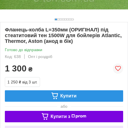
Фланець-колба L=350мм (ОРИГІНАЛ) під
стеатитовий тен 1500W для бойлерів Atlantic,
Thermor, Aston (анод в бік)
Готово до відправки
Код: 638
Опт і роздріб
1 300
₴
1 250 ₴
від 3 шт.
Купити
або
Купити з