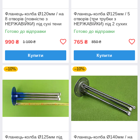
Фланець-колба Ø120мм / на
Фланець-колба Ø125мм / 5
8 отворів (повністю з
отворів (три трубки з
НЕРЖАВІЙКИ) під сухі тени
НЕРЖАВІЙКИ) під 2 сухих
до бойлерів Klima Hitze, ARTI
тени до бойлерів "ARISTON"
Готово до відправки
Готово до відправки
990
765
₴
₴
1 100 ₴
850 ₴
Купити
Купити
–10%
–10%
Фланець-колба Ø125мм під
Фланець-колба Ø140мм / на