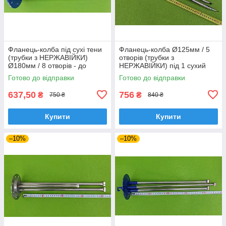
Фланець-колба під сухі тени
Фланець-колба Ø125мм / 5
(трубки з НЕРЖАВІЙКИ)
отворів (трубки з
Ø180мм / 8 отворів - до
НЕРЖАВІЙКИ) під 1 сухий
бойлерів AEG, Tatramat,
тен L=470мм до бойлерів
Готово до відправки
Готово до відправки
Junkers
"ARISTON"
637,50
756
₴
₴
750 ₴
840 ₴
Купити
Купити
–10%
–10%