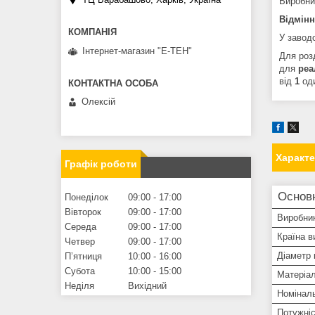
Виробн
Відмінна
У заводс
Інтернет-магазин "Е-ТЕН"
Для розд
для
реа
від
1
оди
Олексій
Характ
Графік роботи
Основ
Понеділок
09:00
17:00
Вівторок
09:00
17:00
Виробни
Середа
09:00
17:00
Країна в
Четвер
09:00
17:00
Діаметр 
Пʼятниця
10:00
16:00
Субота
10:00
15:00
Матеріа
Неділя
Вихідний
Номінал
Потужні