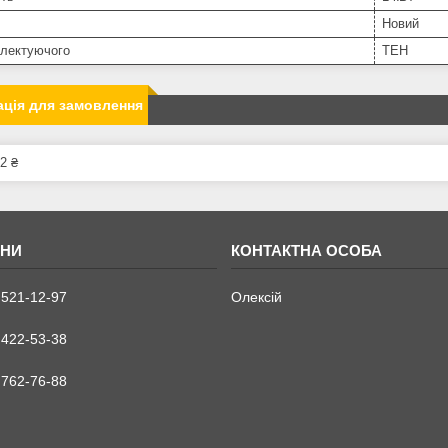
Новий
плектуючого
ТЕН
ція для замовлення
2 ₴
 521-12-97
Олексій
 422-53-38
 762-76-88