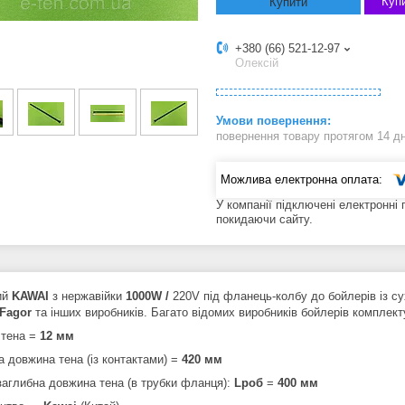
Купи
Купити
+380 (66) 521-12-97
Олексій
повернення товару протягом 14 д
У компанії підключені електронні
покидаючи сайту.
ий
KAWAI
з нержавійки
1000W /
220V
під фланець-колбу до бойлерів із с
 Fagor
та інших виробників. Багато відомих виробників бойлерів компл
 тена =
12 мм
а довжина тена (із контактами) =
420 мм
заглибна довжина тена (в трубки фланця):
Lроб
=
400 мм