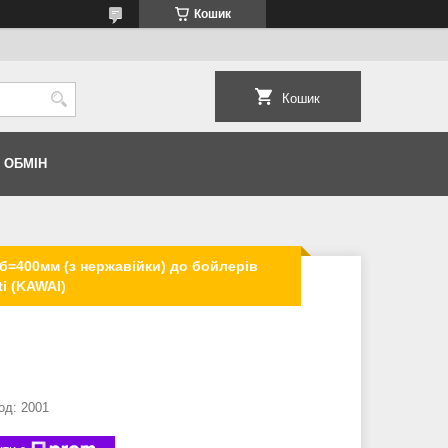
Кошик
Кошик
 ОБМІН
об=400мм (з нержавійки) до бойлерів
ti (KAWAI)
од:
2001