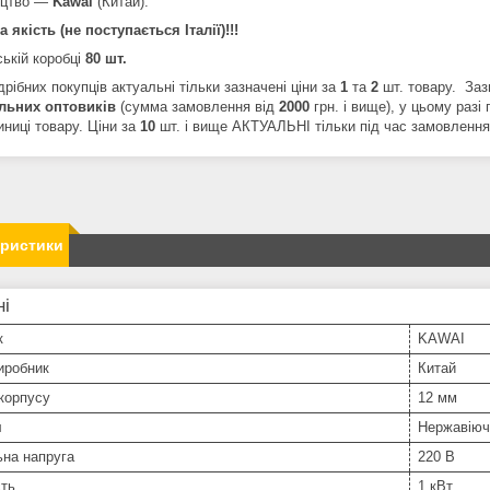
ицтво —
Kawai
(Китай).
 якість (не поступається Італії)!!!
ькій коробці
80 шт.
рібних покупців актуальні тільки зазначені ціни за
1
та
2
шт. товару. Заз
льних
оптовиків
(сумма замовлення від
2000
грн. і вище), у цьому разі
ниці товару. Ціни за
10
шт. і вище АКТУАЛЬНІ тільки під час замовлення в
еристики
ні
к
KAWAI
иробник
Китай
корпусу
12 мм
л
Нержавіюч
ьна напруга
220 В
сть
1 кВт