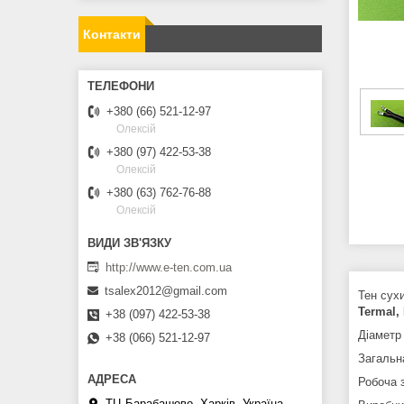
Контакти
+380 (66) 521-12-97
Олексій
+380 (97) 422-53-38
Олексій
+380 (63) 762-76-88
Олексій
http://www.e-ten.com.ua
tsalex2012@gmail.com
Тен сух
Termal,
+38 (097) 422-53-38
Діаметр
+38 (066) 521-12-97
Загальн
Робоча 
ТЦ Барабашово, Харків, Україна