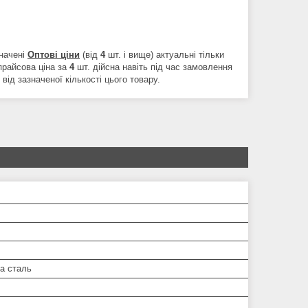
начені
Оптові ціни
(від
4
шт. і вище) актуальні тільки
 прайсова ціна за
4
шт. дійсна навіть під час замовлення
ід зазначеної кількості цього товару.
а сталь