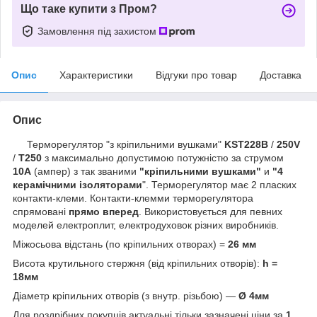
Що таке купити з Пром?
Замовлення під захистом
Опис
Характеристики
Відгуки про товар
Доставка
Опис
Терморегулятор "з кріпильними вушками"
KST228B
/
250V
/
T250
з максимально допустимою потужністю за струмом
10А
(ампер) з так званими
"кріпильними вушками"
и
"4
керамічними ізоляторами
". Терморегулятор має 2 пласких
контакти-клеми. Контакти-клемми терморегулятора
спрямовані
прямо вперед
. Використовується для певних
моделей електроплит, електродуховок різних виробників.
Міжосьова відстань (по кріпильних отворах) =
26 мм
Висота крутильного стержня (від кріпильних отворів):
h =
18мм
Діаметр кріпильних отворів (з внутр. різьбою) —
Ø 4мм
Для роздрібних покупців актуальні тільки зазначені ціни за
1