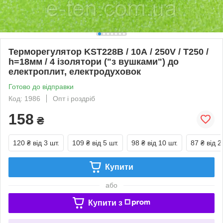
Терморегулятор KST228B / 10А / 250V / T250 /
h=18мм / 4 ізолятори ("з вушками") до
електроплит, електродуховок
Готово до відправки
Код: 1986
Опт і роздріб
158
₴
120 ₴
від 3 шт.
109 ₴
від 5 шт.
98 ₴
від 10 шт.
87 ₴
від 2
Купити
або
Купити з