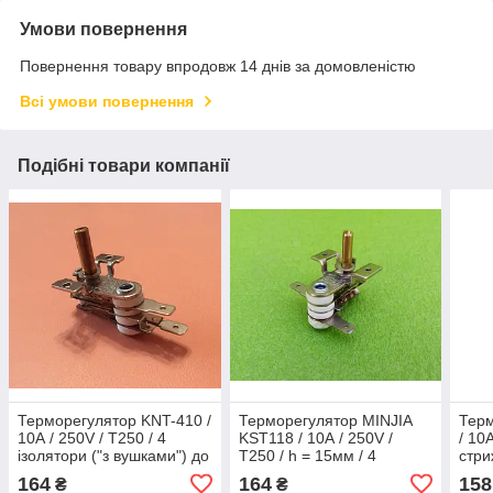
Умови повернення
Повернення товару впродовж 14 днів за домовленістю
Всі умови повернення
Подібні товари компанії
Терморегулятор KNT-410 /
Терморегулятор MINJIA
Тер
10А / 250V / T250 / 4
KST118 / 10А / 250V /
/ 10
ізолятори ("з вушками") до
T250 / h = 15мм / 4
стри
електроплит, духовок
ізолятори (з вушками) для
елек
164
164
158
₴
₴
конвекторів, прасок