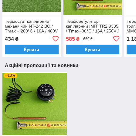
Термостат капілярний
Терморегулятор
Тер
механічний NT-242 BO /
капілярний IMIT TR2 9335
трип
Tmax = 200°C / 16А / 400V
/ Tmax=90°C / 16А / 250V /
MMG:
/ L=95см (2 контакти)
L=160см (3 контакти) до
250V
434
585
1 1
₴
₴
650 ₴
Tecasa, Іспанія
електрокотлів "TENKO"
L=2
Купити
Купити
Акційні пропозиції та новинки
–10%