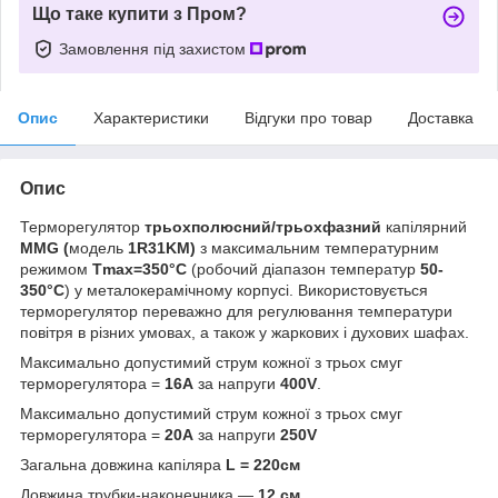
Що таке купити з Пром?
Замовлення під захистом
Опис
Характеристики
Відгуки про товар
Доставка
Опис
Терморегулятор
трьохполюсний/трьохфазний
капілярний
MMG (
модель
1R31KM)
з максимальним температурним
режимом
Tmax=350°C
(робочий діапазон температур
50-
350°С
) у металокерамічному корпусі. Використовується
терморегулятор переважно для регулювання температури
повітря в різних умовах, а також у жаркових і духових шафах.
Максимально допустимий струм кожної з трьох смуг
терморегулятора =
16А
за напруги
400V
.
Максимально допустимий струм кожної з трьох смуг
терморегулятора =
20А
за напруги
250V
Загальна довжина капіляра
L = 220см
Довжина трубки-наконечника —
12 см
.