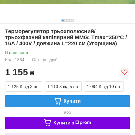
Терморегулятор трьохполюсний/
трьохфазний капілярний MMG: Tmax=350°C /
16A / 400V / довжина L=220 см (Угорщина)
В наявності
Код: 1864
Опт і роздріб
1 155
₴
1 125 ₴
від 3 шт.
1 113 ₴
від 5 шт.
1 094 ₴
від 10 шт.
Купити
або
Купити з