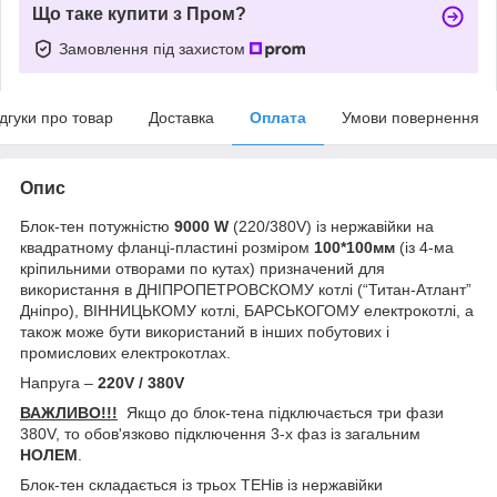
Що таке купити з Пром?
Замовлення під захистом
ідгуки про товар
Доставка
Оплата
Умови повернення
Опис
Блок-тен потужністю
9000
W
(220/380V) із нержавійки на
квадратному фланці-пластині розміром
100*100мм
(із 4-ма
кріпильними отворами по кутах) призначений для
використання в ДНІПРОПЕТРОВСКОМУ котлі (“Титан-Атлант”
Дніпро), ВІННИЦЬКОМУ котлі, БАРСЬКОГОМУ електрокотлі, а
також може бути використаний в інших побутових і
промислових електрокотлах.
Напруга –
220V / 380V
ВАЖЛИВО!!!
Якщо до блок-тена підключається три фази
380V, то обов'язково підключення 3-х фаз із
загальним
НОЛЕМ
.
Блок-тен складається із трьох ТЕНів із нержавійки