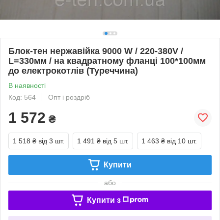
Блок-тен нержавійка 9000 W / 220-380V /
L=330мм / на квадратному фланці 100*100мм
до електрокотлів (Туреччина)
В наявності
Код: 564
Опт і роздріб
1 572
₴
1 518 ₴
від 3 шт.
1 491 ₴
від 5 шт.
1 463 ₴
від 10 шт.
Купити
або
Купити з