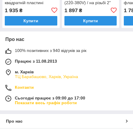
квадратній пластині
(220-380V) / на різьбі 2"
флан
100*100 мм для
(58 мм) / довжина L =
ДНІ
1 935
1 897
1 7
₴
₴
електрокотлів "ТИТАН" та
400мм
ВІН
ін. (Україна)
(Тур
Купити
Купити
Про нас
100% позитивних з 940 відгуків за рік
Працює з 11.08.2013
м. Харків
ТЦ Барабашово, Харків, Україна
Контакти
Сьогодні працює з 09:00 до 17:00
Показати весь графік роботи
Про нас