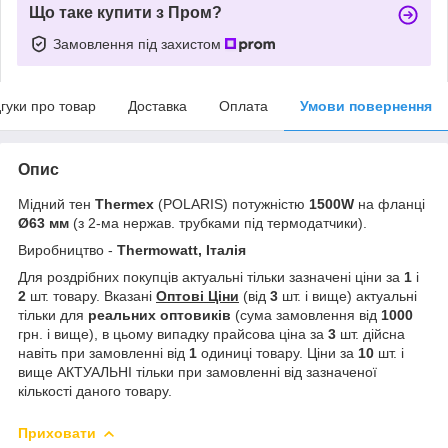
Що таке купити з Пром?
Замовлення під захистом
дгуки про товар
Доставка
Оплата
Умови повернення
Опис
Мідний тен
Thermex
(POLARIS) потужністю
1500W
на фланці
Ø63 мм
(з 2-ма нержав. трубками під термодатчики).
Виробництво -
Thermowatt, Італія
Для роздрібних покупців актуальні тільки зазначені ціни за
1
і
2
шт. товару. Вказані
Оптові Ціни
(від
3
шт. і вище) актуальні
тільки для
реальних
оптовиків
(сума замовлення від
1000
грн. і вище), в цьому випадку прайсова ціна за
3
шт. дійсна
навіть при замовленні від
1
одиниці товару. Ціни за
10
шт. і
вище АКТУАЛЬНІ тільки при замовленні від зазначеної
кількості даного товару.
Приховати