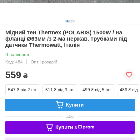
Мідний тен Thermex (POLARIS) 1500W / на
фланці Ø63мм /з 2-ма нержав. трубками під
датчики Thermowatt, Італія
В наявності
Код: 484
Опт і роздріб
559
₴
547 ₴
від 2 шт.
511 ₴
від 3 шт.
499 ₴
від 5 шт.
486 ₴
від 
Купити
або
Купити з