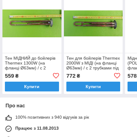
Тен МІДНИЙ до бойлерів
Тен для бойлерів Thermex
Мідн
Thermex 1300W (на
2000W з МІДІ (на фланці
(POL
фланці Ø63мм) / с 2
Ø63мм) / с 2 трубками під
флан
трубками під термостати
термостати Thermowatt,
МІД
559
772
578
₴
₴
(Thermowatt, Італія)
Італія
датч
Купити
Купити
Про нас
100% позитивних з 940 відгуків за рік
Працює з 11.08.2013