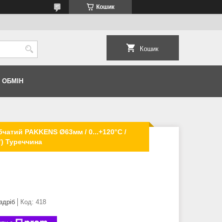
Кошик
Кошик
 ОБМІН
чатий PAKKENS Ø63мм / 0...+120°С /
") Туреччина
здріб
Код:
418