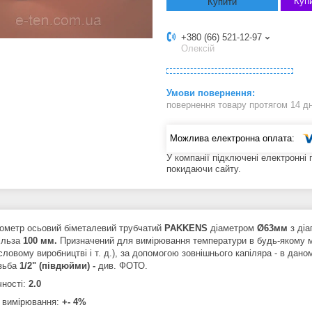
Купи
Купити
+380 (66) 521-12-97
Олексій
повернення товару протягом 14 д
У компанії підключені електронні
покидаючи сайту.
етр осьовий біметалевий трубчатий
PAKKENS
діаметром
Ø63мм
з діа
гільза
100 мм.
Призначений для вимірювання температури в будь-якому міс
словому виробництві і т. д.), за допомогою зовнішнього капіляра - в дан
ізьба
1/2"
(півдюйми
) -
див. ФОТО.
чності:
2.0
 вимірювання:
+- 4%