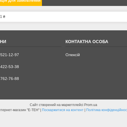
ція для замовлення
1 ₴
 521-12-97
Олексій
 422-53-38
 762-76-88
Сайт створений на маркетплейсі
Prom.ua
Інтернет-магазин "Е-ТЕН" |
Поскаржитися на контент
|
Політика конфіденційнос