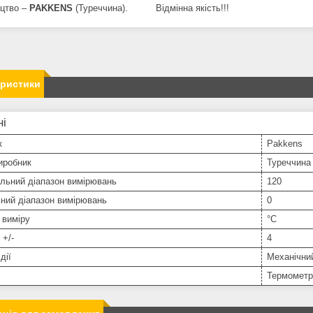
цтво –
PAKKENS
(Туреччина). Відмінна якість!!!
еристики
ні
к
Pakkens
иробник
Туреччина
льний діапазон вимірювань
120
ний діапазон вимірювань
0
 виміру
°С
 +/-
4
дії
Механічни
Термометр