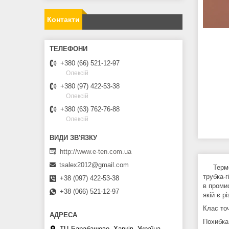
Контакти
+380 (66) 521-12-97
Олексій
+380 (97) 422-53-38
Олексій
+380 (63) 762-76-88
Олексій
http://www.e-ten.com.ua
tsalex2012@gmail.com
Термом
трубка-
+38 (097) 422-53-38
в проми
+38 (066) 521-12-97
якій є р
Клас то
Похибка
ТЦ Барабашово, Харків, Україна