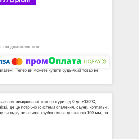
ти з
нів
за домовленістю
 платежі. Тепер ви можете купити будь-який товар не
пазоном вимірюваної температури від
0
до
+120°С
,
ці, де це потрібно (системи опалення, сауни, коптильні,
ому випадку це осьова трубка-гільза довжиною
100 мм
, на