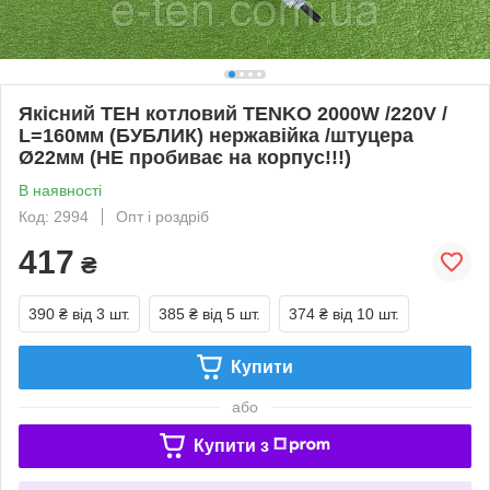
Якісний ТЕН котловий TENKO 2000W /220V /
L=160мм (БУБЛИК) нержавійка /штуцера
Ø22мм (НЕ пробиває на корпус!!!)
В наявності
Код: 2994
Опт і роздріб
417
₴
390 ₴
від 3 шт.
385 ₴
від 5 шт.
374 ₴
від 10 шт.
Купити
або
Купити з