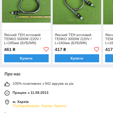
Якісний ТЕН котловий
Якісний ТЕН котловий
Якіс
TENKO 5000W /220V /
TENKO 3000W /220V /
TENK
L=185мм (БУБЛИК)
L=160мм (БУБЛИК)
L=1
нержавійка /штуцера
нержавійка /штуцера
нерж
461
417
417
₴
₴
Ø22мм (НЕ пробиває на
Ø22мм (НЕ пробиває на
Ø22м
корпус!!!)
корпус!!!)
корпу
Купити
Купити
Про нас
100% позитивних з 942 відгуків за рік
Працює з 11.08.2013
м. Харків
ТЦ Барабашово, Харків, Україна