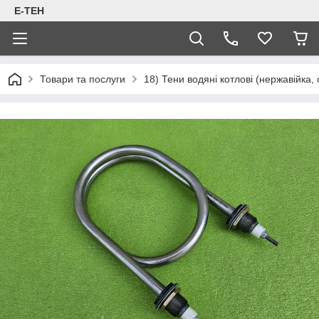
Е-ТЕН
Товари та послуги
18) Тени водяні котлові (нержавійка