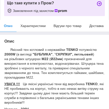
Що таке купити з Пром?
Замовлення під захистом
Опис
Характеристики
Відгуки про товар
Доставка
Опис
Якісний тен котловий з нержавійки
TENKO
потужністю
2000W
(в вигляді
"БУБЛИКА"
, "
СКРІПКИ", петльовий
)
на різьбових штуцерах
М22
(
Ø22мм
) призначений для
використання в електрокотлах, водонагрівачах. Штуцера тена
зроблені з чорного металу, та приварені спеціальним
зварюванням до тена. Тен комплектується гайками, шайбами,
прокладками М22.
УВАГА !!!
Це якісні українські тени від виробника
TENKO
, які
НЕ пробивають на корпус, тобто в них немає витіку струму на
корпус!!! Завдяки цьому дані тени мають більший термін
служби в порівнянні з багатьма українськими тенами інших
виробників!!!
Напруга -
220V