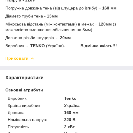
Погружна довжина тена (від штуцера до ізгибу) =
160 мм
Діаметр труби тена -
13мм
Міжосьова відстань (між контактами) в межах =
120мм
(з
можливістю зменшення-збільшення на 5мм)
Довжина різьби штуцерів -
20мм
Виробник -
TENKO
(Україна)
. Відмінна якість!!!
Приховати
Характеристики
Основні атрибути
Виробник
Tenko
Країна виробник
Україна
Довжина
160 мм
Номінальна напруга
220 В
Потужність
2 кВт