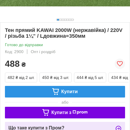
Тен прямий KAWAI 2000W (нержавійка) / 220V
/ різьба 1¼" / Lдовжина=350мм
Готово до відправки
Код: 2900
Опт і роздріб
488
₴
482 ₴
від 2 шт.
450 ₴
від 3 шт.
444 ₴
від 5 шт.
434 ₴
від 
Купити
або
Купити з
Що таке купити з Пром?