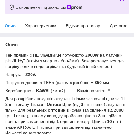
Замовлення під захистом
Опис
Характеристики
Відгуки про товар
Доставка
Опис
Тен прямий з
НЕРЖАВІЙКИ
потужністю
2000W
на латунній
різьбі
1¼"
(дюйм з чвертю або 42мм). Використовується для
нагріву води в водонагрівачі та будь-якій іншій ємності.
Напруга -
220V.
Погружна довжина ТЕНа (разом з різьбою) =
350 мм
Виробництво -
KAWAI
(Китай). Відмінна якість!!!
Для роздрібних покупців актуальні тільки зазначені ціни за
1
і
2
шт. товару. Вказані
Оптові Ціни
(від
3
шт. і вище) актуальні
тільки для
реальних
оптовиків
(сума замовлення від
2000
грн. і вище), в цьому випадку прайсова ціна за
3
шт. дійсна
навіть при замовленні від
1
одиниці товару. Ціни за
10
шт. і
вище АКТУАЛЬНІ тільки при замовленні від зазначеної
кількості даного товару.