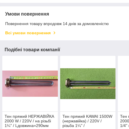
Умови повернення
Повернення товару впродовж 14 днів за домовленістю
Всі умови повернення
Подібні товари компанії
Тен прямий НЕРЖАВІЙКА
Тен прямий KAWAI 1500W
Тен 
2000 W / 220V / на різьбі
(нержавійка) / 220V /
2000
1¼" / Lдовжина=290мм
різьба 1¼" /
1/4"