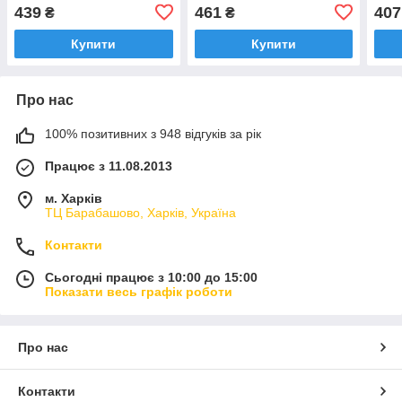
(Туреччина)
Lдовжина=280мм
анод
439
461
407
₴
₴
Lдо
Купити
Купити
Про нас
100% позитивних з 948 відгуків за рік
Працює з 11.08.2013
м. Харків
ТЦ Барабашово, Харків, Україна
Контакти
Сьогодні працює з 10:00 до 15:00
Показати весь графік роботи
Про нас
Контакти