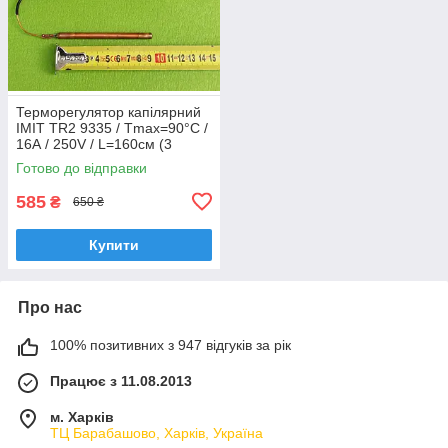
Терморегулятор капілярний
IMIT TR2 9335 / Tmax=90°C /
16А / 250V / L=160см (3
контакти) до електрокотлів
Готово до відправки
"TENKO"
585
₴
650 ₴
Купити
Про нас
100% позитивних з 947 відгуків за рік
Працює з 11.08.2013
м. Харків
ТЦ Барабашово, Харків, Україна