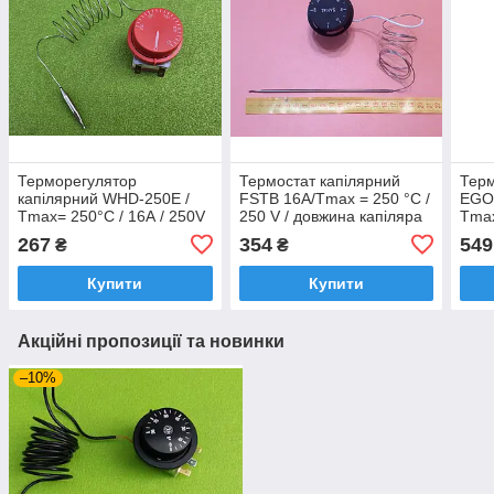
Терморегулятор
Термостат капілярний
Терм
капілярний WHD-250E /
FSTB 16А/Tmax = 250 °C /
EGO 
Tmax= 250°C / 16А / 250V
250 V / довжина капіляра
Tmax
/ L=100см (на 2 контакти)
L = 850 мм для
L=1
267
354
549
₴
₴
до електродуховок,
електродуховок
елек
електроплит
(Туреччина)
GOR
Купити
Купити
Акційні пропозиції та новинки
–10%