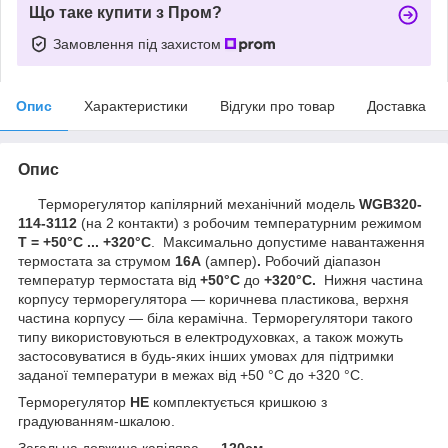
Що таке купити з Пром?
Замовлення під захистом
Опис
Характеристики
Відгуки про товар
Доставка
Опис
Терморегулятор капілярний механічний
модель
WGB320-
114-3112
(на 2 контакти) з робочим температурним режимом
T = +50°C ... +320°C
. Максимально допустиме навантаження
термостата за струмом
16А
(ампер)
.
Робочий діапазон
температур термостата від
+50°C
до
+320°С.
Нижня частина
корпусу терморегулятора — коричнева пластикова, верхня
частина корпусу — біла керамічна. Терморегулятори такого
типу використовуються в електродуховках, а також можуть
застосовуватися в будь-яких інших умовах для підтримки
заданої температури в межах від +50 °C до +320 °C.
Терморегулятор
НЕ
комплектується кришкою з
градуюванням-шкалою.
Загальна довжина капіляра —
120см