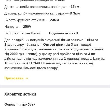
Довжина колби-наконечника капіляра —
15см
Діаметр колби-наконечника капіляра —
Ø 3мм
Висота крутного стрижня —
23мм
Напруга —
250V
Виробництво — Китай.
Відмінна якість!!
Для роздрібних покупців актуальні тільки зазначені ціни за
1
шт. товару. Зазначені
Оптові ціни
(від
3
шт. і вище)
актуальні тільки для
реальних
оптовиків
(сума замовлення
від
2000
грн. і вище), у цьому разі прайсова ціна за
3
шт.
дійсна навіть під час замовлення від
1
одиниці товару. Ціни за
10
шт. і вище АКТУАЛЬНІ тільки під час замовлення від
зазначеної кількості цього товару.
Приховати
Характеристики
Основні атрибути