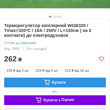
Терморегулятор капілярний WGB320 /
Tmax=320°C / 16А / 250V / L=120см ( на 2
контакти) до електродуховок
Готово до відправки
Код: 2882
Опт і роздріб
262
₴
229 ₴
від 3 шт.
223 ₴
від 5 шт.
213 ₴
від 10 шт.
Купити
або
Купити з