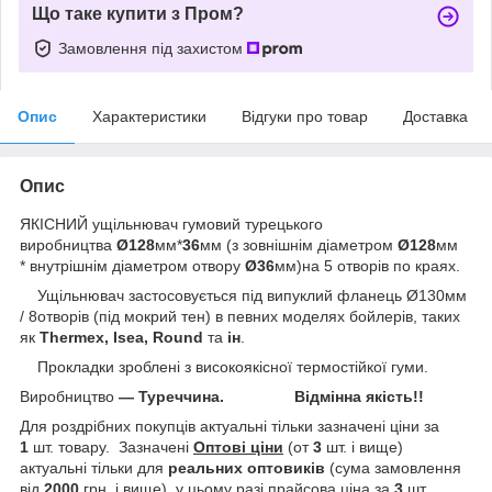
Що таке купити з Пром?
Замовлення під захистом
Опис
Характеристики
Відгуки про товар
Доставка
Опис
ЯКІСНИЙ ущільнювач гумовий турецького
виробництва
Ø128
мм*
36
мм (з зовнішнім діаметром
Ø128
мм
* внутрішнім діаметром отвору
Ø36
мм)на 5 отворів по краях.
Ущільнювач застосовується під випуклий фланець Ø130мм
/ 8отворів (під мокрий тен) в певних моделях бойлерів, таких
як
Thermex, Isea, Round
та
ін
.
Прокладки зроблені з високоякісної термостійкої гуми.
Виробництво
— Туреччина. Відмінна якість!!
Для роздрібних покупців актуальні тільки зазначені ціни за
1
шт. товару. Зазначені
Оптові ціни
(от
3
шт. і вище)
актуальні тільки для
реальних
оптовиків
(сума замовлення
від
2000
грн. і вище), у цьому разі прайсова ціна за
3
шт.