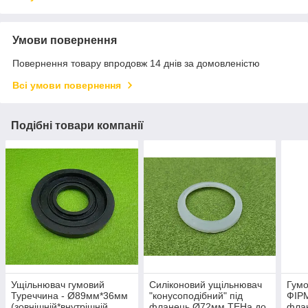
Умови повернення
Повернення товару впродовж 14 днів за домовленістю
Всі умови повернення
Подібні товари компанії
Ущільнювач гумовий
Силіконовий ущільнювач
Гумо
Туреччина - Ø89мм*36мм
"конусоподібний" під
ФІР
(зовнішній*внутрішній
фланець Ø72мм ТЕНа до
флан