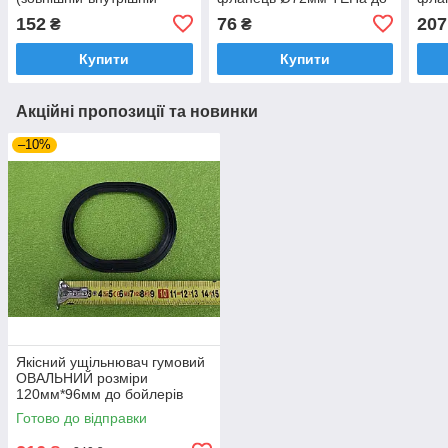
діаметр) під мокрий тен
бойлерів
Слов
152
76
207
₴
₴
до бойлера ARISTON
THERMEX,ZANUSSI,ELECTROLUX
Elec
Купити
Купити
Акційні пропозиції та новинки
–10%
Якісний ущільнювач гумовий
ОВАЛЬНИЙ розміри
120мм*96мм до бойлерів
"ELDOM"
Готово до відправки