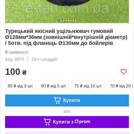
Турецький якісний ущільнювач гумовий
Ø128мм*36мм (зовнішній*внутрішній діаметр)
/ 5отв. під фланець Ø130мм до бойлерів
В наявності
Код: 2875
Опт і роздріб
100
₴
85 ₴
від 3 шт.
80 ₴
від 5 шт.
75 ₴
від 10 шт.
70 ₴
від 20 ш
Купити
або
Купити з