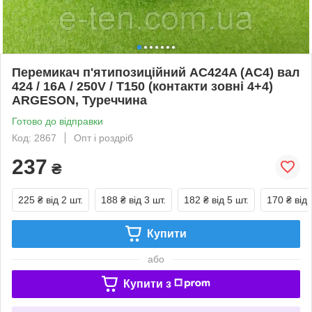
Перемикач п'ятипозиційний AC424A (AC4) вал
424 / 16А / 250V / Т150 (контакти зовні 4+4)
ARGESON, Туреччина
Готово до відправки
Код: 2867
Опт і роздріб
237
₴
225 ₴
від 2 шт.
188 ₴
від 3 шт.
182 ₴
від 5 шт.
170 ₴
від 
Купити
або
Купити з