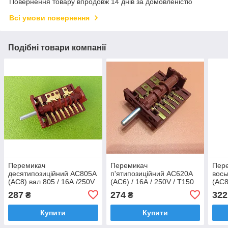
Повернення товару впродовж 14 днів за домовленістю
Всі умови повернення
Подібні товари компанії
Перемикач
Перемикач
Пер
десятипозиційний AC805A
п'ятипозиційний AC620A
вось
(AC8) вал 805 / 16А /250V
(AC6) / 16А / 250V / Т150
(AC8
/Т150 (контакти зовні 9+6)
(контакти зовні 6+6)
V / 
287
274
322
₴
₴
ARGESON, Туреччина
ARGESON, Туреччина
+ 7)
Купити
Купити