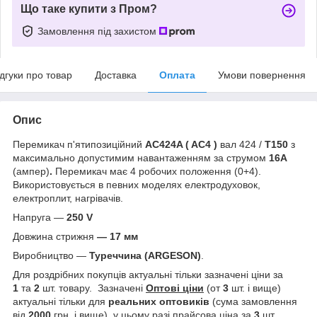
Що таке купити з Пром?
Замовлення під захистом
ідгуки про товар
Доставка
Оплата
Умови повернення
Опис
Перемикач п'ятипозиційний
AC424A ( AC4 )
вал 424 /
Т150
з
максимально допустимим навантаженням за струмом
16А
(ампер)
.
Перемикач має 4 робочих положення (0+4).
Використовується в певних моделях електродуховок,
електроплит, нагрівачів.
Напруга —
250 V
Довжина стрижня
— 17 мм
Виробництво —
Туреччина (ARGESON)
.
Для роздрібних покупців актуальні тільки зазначені ціни за
1
та
2
шт. товару. Зазначені
Оптові ціни
(от
3
шт. і вище)
актуальні тільки для
реальних
оптовиків
(сума замовлення
від
2000
грн. і вище), у цьому разі прайсова ціна за
3
шт.