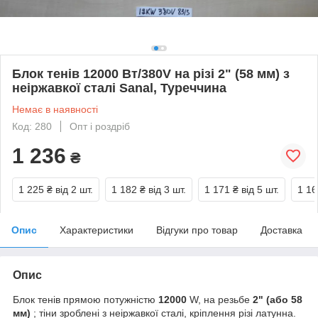
Блок тенів 12000 Вт/380V на різі 2" (58 мм) з
неіржавкої сталі Sanal, Туреччина
Немає в наявності
Код: 280
Опт і роздріб
1 236
₴
1 225 ₴
від 2 шт.
1 182 ₴
від 3 шт.
1 171 ₴
від 5 шт.
1 16
Опис
Характеристики
Відгуки про товар
Доставка
Опис
Блок тенів прямою потужністю
12000
W, на резьбе
2" (або 58
мм)
; тіни зроблені з неіржавкої сталі, кріплення різі латунна.