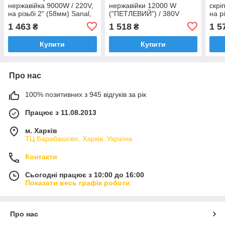
нержавійка 9000W / 220V,
нержавійки 12000 W
скрі
на різьбі 2" (58мм) Sanal,
("ПЕТЛЕВИЙ") / 380V
на рі
Туреччина
("трикутник") /на різьбі 2"
неір
1 463
1 518
1 5
₴
₴
(58 мм) / довжина L =
стал
350мм
SINA
Купити
Купити
Про нас
100% позитивних з 945 відгуків за рік
Працює з 11.08.2013
м. Харків
ТЦ Барабашово, Харків, Україна
Контакти
Сьогодні працює з 10:00 до 16:00
Показати весь графік роботи
Про нас