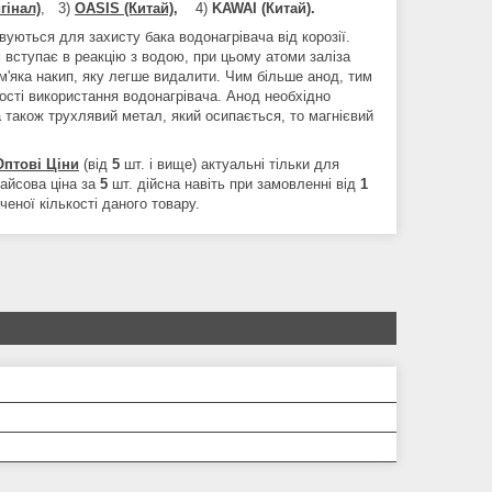
гінал)
, 3)
OASIS (Китай),
4)
KAWAI (Китай).
вуються для захисту бака водонагрівача від корозії.
 вступає в реакцію з водою, при цьому атоми заліза
'яка накип, яку легше видалити. Чим більше анод, тим
ності використання водонагрівача. Анод необхідно
 а також трухлявий метал, який осипається, то магнієвий
Оптові Ціни
(від
5
шт. і вище) актуальні тільки для
райсова ціна за
5
шт. дійсна навіть при замовленні від
1
еної кількості даного товару.