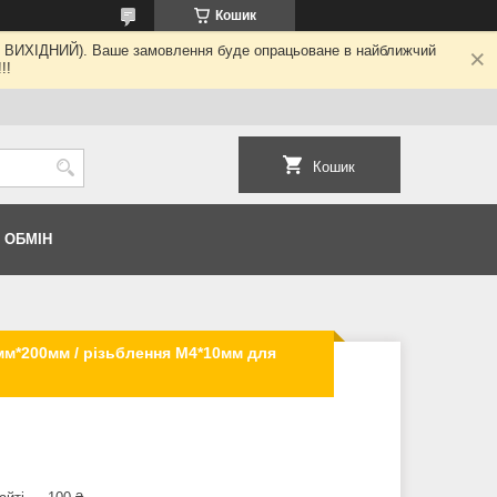
Кошик
ні - ВИХІДНИЙ). Ваше замовлення буде опрацьоване в найближчий
!!
Кошик
 ОБМІН
мм*200мм / різьблення М4*10мм для