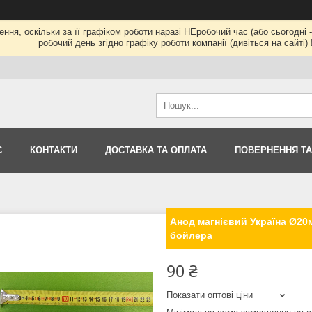
ння, оскільки за її графіком роботи наразі НЕробочий час (або сьогод
робочий день згідно графіку роботи компанії (дивіться на сайті) !
С
КОНТАКТИ
ДОСТАВКА ТА ОПЛАТА
ПОВЕРНЕННЯ ТА
Анод магнієвий Україна Ø20
бойлера
90 ₴
Показати оптові ціни