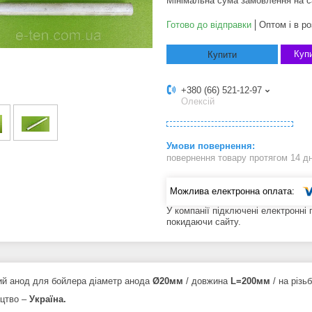
Мінімальна сума замовлення на с
Готово до відправки
Оптом і в ро
Купи
Купити
+380 (66) 521-12-97
Олексій
повернення товару протягом 14 д
У компанії підключені електронні
покидаючи сайту.
ий анод для бойлера діаметр анода
Ø20мм
/ довжина
L=200мм
/ на різь
цтво –
Україна.