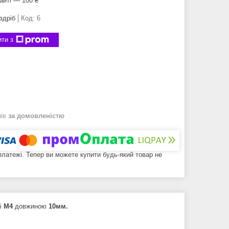
айті — 100 ₴
здріб
Код:
6
ти з
нів
за домовленістю
 платежі. Тепер ви можете купити будь-який товар не
бі
М4
довжиною
10мм.