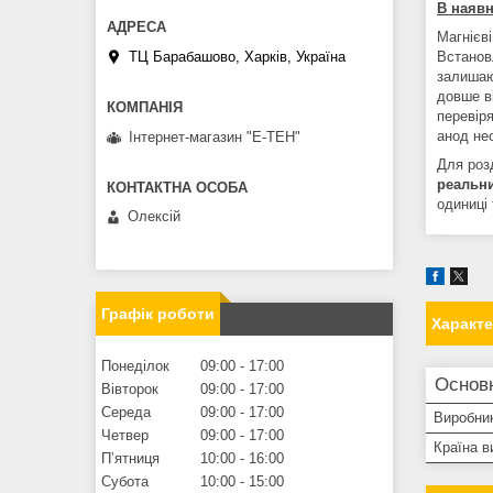
В наявн
Магнієві
Встанов
ТЦ Барабашово, Харків, Україна
залишаю
довше в
перевіря
анод нео
Інтернет-магазин "Е-ТЕН"
Для розд
реальн
одиниці 
Олексій
Графік роботи
Характ
Понеділок
09:00
17:00
Основ
Вівторок
09:00
17:00
Середа
09:00
17:00
Виробни
Четвер
09:00
17:00
Країна в
Пʼятниця
10:00
16:00
Субота
10:00
15:00