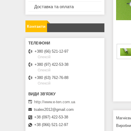
Доставка та оплата
Контакти
+380 (66) 521-12-97
Олексій
+380 (97) 422-53-38
Олексій
+380 (63) 762-76-88
Олексій
http://www.e-ten.com.ua
tsalex2012@gmail.com
+38 (097) 422-53-38
Магнієв
+38 (066) 521-12-97
Виробни