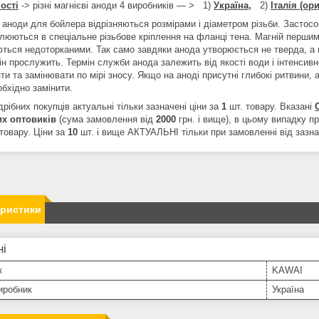
ості
-> різні магнієві аноди 4 виробників — > 1)
Україна,
2)
Італія (ори
 аноди для бойлера відрізняються розмірами і діаметром різьби. Застосо
люються в спеціальне різьбове кріплення на фланці тена. Магній першим
ться недоторканими. Так само завдяки анода утворюється не тверда, а м
ін прослужить. Термін служби анода залежить від якості води і інтенсив
ти та замінювати по мірі зносу. Якщо на аноді присутні глибокі ритвини,
бхідно замінити.
рібних покупців актуальні тільки зазначені ціни за
1
шт. товару. Вказані
их
оптовиків
(сума замовлення від
2000
грн. і вище), в цьому випадку п
товару. Ціни за
10
шт. і вище АКТУАЛЬНІ тільки при замовленні від зазнач
еристики
ні
к
KAWAI
иробник
Україна