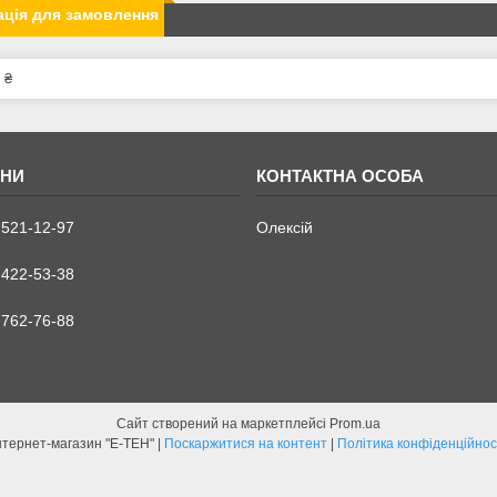
ція для замовлення
 ₴
 521-12-97
Олексій
 422-53-38
 762-76-88
Сайт створений на маркетплейсі
Prom.ua
Інтернет-магазин "Е-ТЕН" |
Поскаржитися на контент
|
Політика конфіденційнос