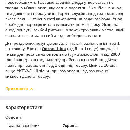
недоторканими. Так само завдяки анода утворюється не
тверда, а м'яка накип, яку легше видалити. Чим більше анод,
тим довше він прослужить. Термін служби анода залежить від
якості води і інтенсивності використання водонагрівача. Анод
необхідно перевіряти та замінювати по мірі зносу. Якщо на
аноді присутні глибокі ритвини, а також трухлявий метал, який
осипається, то магнієвий анод необхідно замінити.
Для роздрібних покупців актуальні тільки зазначені ціни за
1
шт. товару. Вказані
Оптові Ціни
(від
5
шт. і вище) актуальні
тільки для
реальних
оптовиків
(сума замовлення від
2000
грн. і вище), в цьому випадку прайсова ціна за
5
шт. дійсна
навіть при замовленні від
1
одиниці товару. Ціни за
10
шт. і
вище АКТУАЛЬНІ тільки при замовленні від зазначеної
кількості даного товару.
Приховати
Характеристики
Основні
Країна виробник
Україна