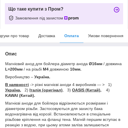
Що таке купити з Пром?
Замовлення під захистом
ідгуки про товар
Доставка
Оплата
Умови повернення
Опис
Магнієвий анод для бойлера діаметр анода
Ø16мм
/ довжина
L=200мм
/ на різьбі
М4
довжиною
10мм.
Виробництво –
Україна.
В наявності
-> різні магнієві аноди 4 виробників — > 1)
Україна,
2)
Італія (оригінал)
, 3)
OASIS (Китай),
4)
KAWAI (Китай).
Магнієві аноди для бойлера відрізняються розмірами і
діаметром різьби. Застосовуються для захисту бака
водонагрівача від корозії. Встановлюються в спеціальне
різьбове кріплення на фланці тена. Магній першим вступає в
реакцію з водою, при цьому атоми заліза залишаються