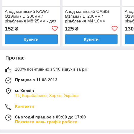
Анод магнієвий KAWAI
Анод магнієвий OASIS
Анод
Ø19мм / L=200мм /
Ø14мм / L=200мм /
Ø19м
різьблення M8*25мм - для
різьблення M4*10мм
різь
бойлерів Electrolux,
("гладкий" без швів) для
бой
152
125
130
₴
₴
Atlantic, Fagor, Tesy
бойлерів Thermex,
Garanterm
Купити
Купити
Про нас
100% позитивних з 940 відгуків за рік
Працює з 11.08.2013
м. Харків
ТЦ Барабашово, Харків, Україна
Контакти
Сьогодні працює з 09:00 до 17:00
Показати весь графік роботи