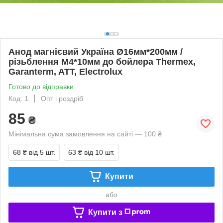
Анод магнієвий Україна Ø16мм*200мм /
різьблення М4*10мм до бойлера Thermex,
Garanterm, ATT, Electrolux
Готово до відправки
Код: 1
Опт і роздріб
85
₴
Мінімальна сума замовлення на сайті — 100 ₴
68 ₴
від 5 шт.
63 ₴
від 10 шт.
Купити
або
Купити з