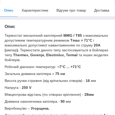
Опис
Характеристики
Відгуки про товар
Доставка
Опис
Термостат механічний капілярний
MMG / T85
з максимально
допустимим температурним режимом
Tmax = 71°С
і
максимально допустимої навантаженням по струму
20А
(
ампер
).
Термостати даного типу застосовуються в бойлерах
типу
Thermex, Gorenje, Electrolux, Termal
та інших моделях
бойлерів.
Робочий діапазон температур: +
7°C ... +71°C
Загальна довжина капіляра =
75 см
Висота ручки-стрижня (від кріпильних отворів) -
16
мм
Напруга -
25
0 V
Міжцентрова відстань (по отворах кріплення) -
28мм
Довжина наконечника капіляра -
90
мм
Виробництво –
Угорщина.