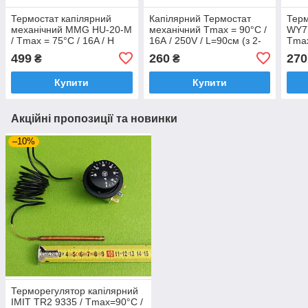
Термостат капілярний
Капілярний Термостат
Терм
механічний MMG HU-20-M
механічний Tmax = 90°C /
WY77
/ Tmax = 75°С / 16A / H
16А / 250V / L=90см (з 2-
Tmax
стержня = 25мм /
ма контактами) Китай
L=65
499
260
270
₴
₴
Lзаг=110см (2 контакти)
(2 к
Угорщина
Купити
Купити
Акційні пропозиції та новинки
–10%
Терморегулятор капілярний
IMIT TR2 9335 / Tmax=90°C /