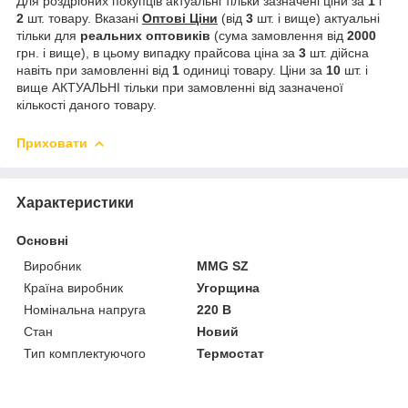
Для роздрібних покупців актуальні тільки зазначені ціни за
1
і
2
шт. товару. Вказані
Оптові Ціни
(від
3
шт. і вище) актуальні
тільки для
реальних
оптовиків
(сума замовлення від
2000
грн. і вище), в цьому випадку прайсова ціна за
3
шт. дійсна
навіть при замовленні від
1
одиниці товару. Ціни за
10
шт. і
вище АКТУАЛЬНІ тільки при замовленні від зазначеної
кількості даного товару.
Приховати
Характеристики
Основні
Виробник
MMG SZ
Країна виробник
Угорщина
Номінальна напруга
220 В
Стан
Новий
Тип комплектуючого
Термостат