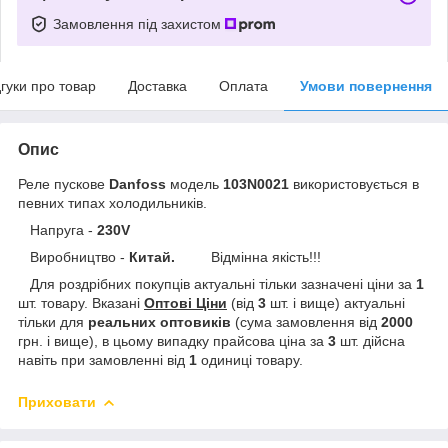
Замовлення під захистом
дгуки про товар
Доставка
Оплата
Умови повернення
Опис
Реле пускове
Danfoss
модель
103N0021
використовується в
певних типах холодильників.
Напруга -
230V
Виробництво -
Китай.
Відмінна якість!!!
Для роздрібних покупців актуальні тільки зазначені ціни за
1
шт. товару. Вказані
Оптові Ціни
(від
3
шт. і вище) актуальні
тільки для
реальних
оптовиків
(сума замовлення від
2000
грн. і вище), в цьому випадку прайсова ціна за
3
шт. дійсна
навіть при замовленні від
1
одиниці товару.
Приховати