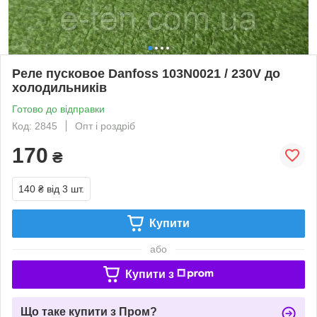
Реле пусковое Danfoss 103N0021 / 230V до
холодильників
Готово до відправки
Код: 2845
Опт і роздріб
170
₴
140 ₴
від 3 шт.
Купити
або
Купити з
Що таке купити з Пром?