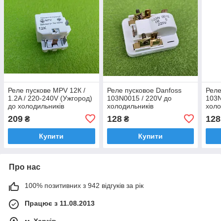
Реле пускове MPV 12К /
Реле пусковое Danfoss
Реле
1.2A / 220-240V (Ужгород)
103N0015 / 220V до
103N
до холодильників
холодильників
холо
209
128
128
₴
₴
Купити
Купити
Про нас
100% позитивних з 942 відгуків за рік
Працює з 11.08.2013
м. Харків