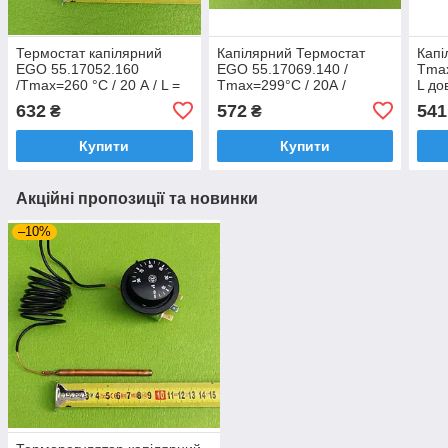
Термостат капілярний
Капілярний Термостат
Капі
EGO 55.17052.160
EGO 55.17069.140 /
Tmax
/Tmax=260 °C / 20 А / L =
Tmax=299°С / 20А /
L до
95 см (довжина капіляра)
L=120см для
капі
632
572
541
₴
₴
для духовок "GEFEST"
електродуховок "HANSA"
елек
(оригінал)
Уго
Купити
Купити
Акційні пропозиції та новинки
–10%