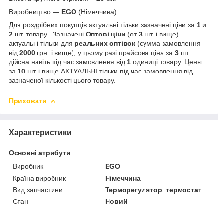
Виробництво —
EGO
(Німеччина)
Для роздрібних покупців актуальні тільки зазначені ціни за
1
и
2
шт. товару. Зазначені
Оптові ціни
(от
3
шт. і вище)
актуальні тільки для
реальних
оптівок
(сумма замовлення
від
2000
грн. і вище), у цьому разі прайсова ціна за
3
шт.
дійсна навіть під час замовлення від
1
одиниці товару. Цены
за
10
шт. і вище АКТУАЛЬНІ тільки під час замовлення від
зазначеної кількості цього товару.
Приховати
Характеристики
Основні атрибути
Виробник
EGO
Країна виробник
Німеччина
Вид запчастини
Терморегулятор, термостат
Стан
Новий