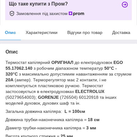
Що таке купити з Пром?
Замовлення під захистом
Опис
Характеристики
Відгуки про товар
Доставка
Опис
Термостат капілярний
ОРИГІНАЛ
до електродуховок
EGO
55.17062.140
з робочим діапазоном температур
50°C -
320°C
з максимально допустимим навантаженням за струмом
20А
(ампер). Терморегулятор має 2 контакти,
і не
комплектується пластиковою ручкою. Термостат
застосовується в електродуховках
ELECTROLUX
(50279654003);
GORENJE
(726504) 60120918 та інших
моделей духовок, духових шаф та ін.
Загальна довжина капіляра:
L =
100см
Довжина трубки-наконечника капіляра =
18 см
Діаметр трубки-наконечника капіляра =
3 мм
Висота крутного стрижня =
25 мм