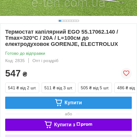
Термостат капілярний EGO 55.17062.140 /
Tmax=320°C / 20А / L=100см до
електродуховок GORENJE, ELECTROLUX
Готово до відправки
Код: 2835
Опт і роздріб
547
₴
541 ₴
від 2 шт.
511 ₴
від 3 шт.
505 ₴
від 5 шт.
486 ₴
від 
Купити
або
Купити з