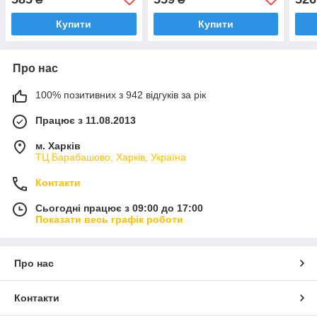
Ø63мм (з 2 трубками під
(Thermowatt, Італія)
Ther
датчики) KAWAI
Купити
Купити
Про нас
100% позитивних з 942 відгуків за рік
Працює з 11.08.2013
м. Харків
ТЦ Барабашово, Харків, Україна
Контакти
Сьогодні працює з 09:00 до 17:00
Показати весь графік роботи
Про нас
Контакти