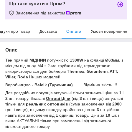
Що таке купити з Пром?
Замовлення під захистом
ідгуки про товар
Доставка
Оплата
Умови повернення
Опис
Тен прямий
МІДНИЙ
потужністю
1300W
на фланці
Ø63мм
, з
місцем під анод М4 з 2-ма трубками під термодатчики
використовується для бойлерів
Thermex, Garanterm, ATT,
Viller, Roda
і інших моделей.
Виробництво -
Balcik (Туреччина).
Відмінна якість !!!
Для роздрібних покупців актуальні тільки зазначені ціни за
1
і
2
шт. товару. Вказані
Оптові Ціни
(від
3
шт. і вище) актуальні
тільки для
реальних
оптовиків
(сума замовлення від
2000
грн. і вище), в цьому випадку прайсова ціна за
3
шт. дійсна
навіть при замовленні від
1
одиниці товару. Ціни за
10
шт. і
вище АКТУАЛЬНІ тільки при замовленні від зазначеної
кількості даного товару.