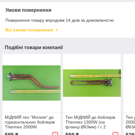
Умови повернення
Повернення товару впродовж 14 днів за домовленістю
Всі умови повернення
Подібні товари компанії
МІДНИЙ тен "Молнія" до
Тен МІДНИЙ до бойлерів
Тен 
горизонтальних бойлерів
Thermex 1300W (на
2000
Thermex 2000W
фланці Ø63мм) / с 2
Ø63м
(1300W+700W) на фланці
трубками під термостати
терм
585
559
526
₴
₴