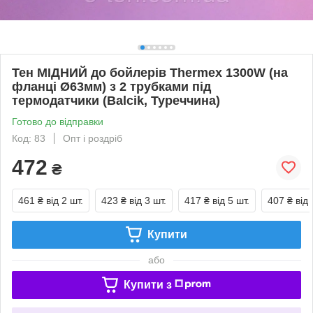
Тен МІДНИЙ до бойлерів Thermex 1300W (на
фланці Ø63мм) з 2 трубками під
термодатчики (Balcik, Туреччина)
Готово до відправки
Код: 83
Опт і роздріб
472
₴
461 ₴
від 2 шт.
423 ₴
від 3 шт.
417 ₴
від 5 шт.
407 ₴
від 
Купити
або
Купити з