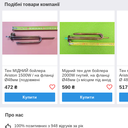
Подібні товари компанії
Тен МІДНИЙ бойлера
Мідний тен для бойлера
Тен 
Ariston 1500W / на фланці
2000W гнутий, на фланці
Aris
Ø48мм (подовжені
Ø48мм (з місцем під анод
Ø 48
контакти), з місцем під
М6) ЗБІЛЬШЕНИЙ
конт
472
590
517
₴
₴
анод (Туреччина)
Thermowatt, Італія
анод
Купити
Купити
Про нас
100% позитивних з 948 відгуків за рік