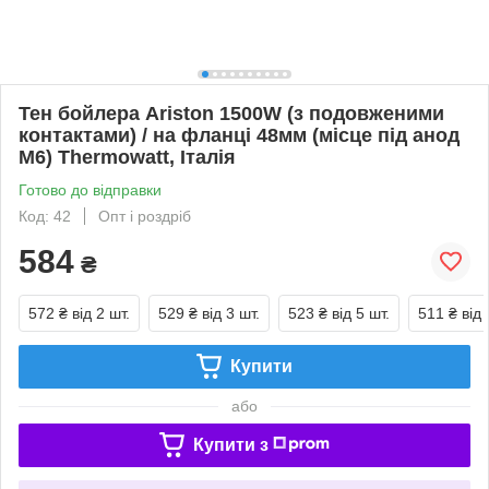
Тен бойлера Ariston 1500W (з подовженими
контактами) / на фланці 48мм (місце під анод
М6) Thermowatt, Італія
Готово до відправки
Код: 42
Опт і роздріб
584
₴
572 ₴
від 2 шт.
529 ₴
від 3 шт.
523 ₴
від 5 шт.
511 ₴
від 
Купити
або
Купити з