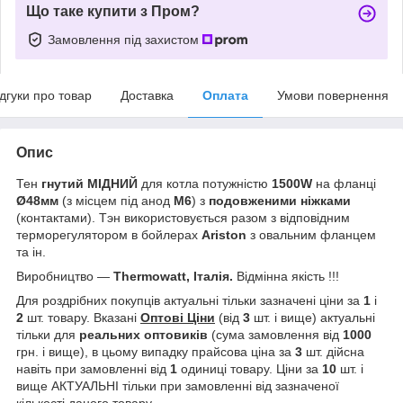
Що таке купити з Пром?
Замовлення під захистом
ідгуки про товар
Доставка
Оплата
Умови повернення
Опис
Тен
гнутий МІДНИЙ
для котла потужністю
1500W
на фланці
Ø48мм
(з місцем під анод
М6
) з
подовженими ніжками
(контактами). Тэн використовується разом з відповідним
терморегулятором в бойлерах
Ariston
з овальним фланцем
та ін.
Виробництво ―
Thermowatt, Італія.
Відмінна якість !!!
Для роздрібних покупців актуальні тільки зазначені ціни за
1
і
2
шт. товару. Вказані
Оптові Ціни
(від
3
шт. і вище) актуальні
тільки для
реальних
оптовиків
(сума замовлення від
1000
грн. і вище), в цьому випадку прайсова ціна за
3
шт. дійсна
навіть при замовленні від
1
одиниці товару. Ціни за
10
шт. і
вище АКТУАЛЬНІ тільки при замовленні від зазначеної
кількості даного товару.