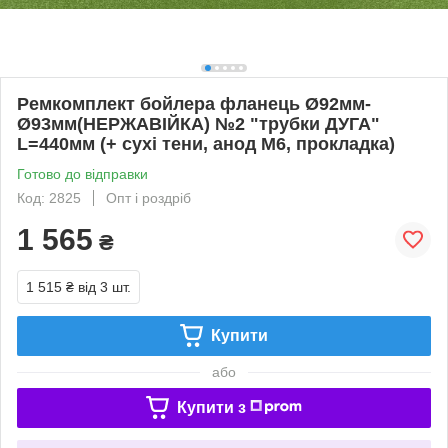
Ремкомплект бойлера фланець Ø92мм-
Ø93мм(НЕРЖАВІЙКА) №2 "трубки ДУГА"
L=440мм (+ сухі тени, анод М6, прокладка)
Готово до відправки
Код: 2825
Опт і роздріб
1 565
₴
1 515 ₴
від 3 шт.
Купити
або
Купити з