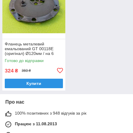
Фланець металевий
емальований GT 00118E
(оригінал) Ø120мм / на 6
отворів - до бойлерів
Готово до відправки
ROUND, ATLANTIC
324
₴
360 ₴
Купити
Про нас
100% позитивних з 948 відгуків за рік
Працює з 11.08.2013