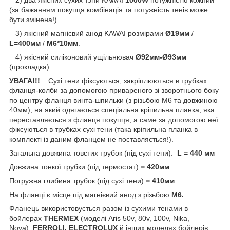
(за бажанням покупця комбінація та потужність тенів може
бути змінена!)
3) якісний магнієвий анод KAWAI розмірами
Ø19мм
/
L=400мм
/
М6*10мм
.
4) якісний силіконовий ущільнювач
Ø92мм-Ø93мм
(прокладка).
УВАГА!!!
Сухі тени фіксуються, закріплюються в трубках
фланця-колби за допомогою привареного зі зворотнього боку
по центру фланця винта-шпильки (з різьбою М6 та довжиною
40мм), на який одягається спеціальна кріпильна планка, яка
переставляється з фланця покупця, а саме за допомогою неї
фіксуються в трубках сухі тени (така кріпильна планка в
комплекті із даним фланцем не поставляється!).
Загальна довжина товстих трубок (під сухі тени):
L = 440 мм
Довжина тонкої трубки (під термостат)
= 420мм
Погружна глибина трубок (під сухі тени)
= 410мм
На фланці є місце під магнієвий анод з різьбою
М6.
Фланець використовується разом із сухими тенами в
бойлерах
THERMEX
(моделі Aris 50v, 80v, 100v, Nika,
Nova),
FERROLI, ELECTROLUX
й інших моделях бойлерів.