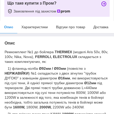
Що таке купити з Пром?
Замовлення під захистом
Опис
Характеристики
Відгуки про товар
Доставка
Опис
Ремкомплект №1 до бойлера
THERMEX
(моделі Aris 50v, 80v,
100v, Nika, Nova),
FERROLI, ELECTROLUX
складається з
таких комплектуючих, як:
1) фланець-колба
Ø92мм / Ø93мм
(повністю з
НЕРЖАВІЙКИ
) №1 складається з двох зігнутих "трубок
ДУГОЮ" з зовнішнім діаметром
Ø16мм
, які використовуються
під сухі тени, й однієї прямої трубки діаметром
Ø12мм
під
термореле. Дві прямі товсті трубки довжиною L=440мм
використовується під сухі тени потужністю 800W, 1000W або
1200W в залежності від того, яка комбінація тенів в бойлері
необхідна, тобто загальна потужність тенів в бойлері може
бути
1600W,
1800W,
2000W,
2200W
або
2400W.
2) два якісних сухих тэни KAWAI
1000W
потужністю кожний