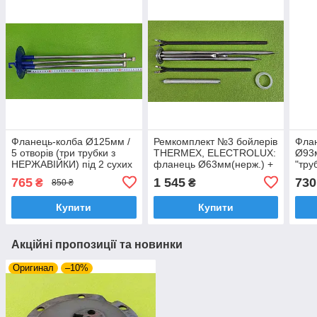
Фланець-колба Ø125мм /
Ремкомплект №3 бойлерів
Фла
5 отворів (три трубки з
THERMEX, ELECTROLUX:
Ø93
НЕРЖАВІЙКИ) під 2 сухих
фланець Ø63мм(нерж.) +
"тру
тени до бойлерів
сухі тени 1200W та 800W,
під 
765
1 545
730
₴
₴
850 ₴
"ARISTON"
анод М4, прокладка
Ther
Купити
Купити
Акційні пропозиції та новинки
Оригинал
–10%