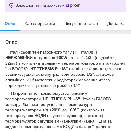
Замовлення під захистом
Опис
Характеристики
Відгуки про товар
Доставка
Опис
Італійський тен патронного типу
HT
(Італія)
із
НЕРЖАВІЙКИ
потужністю
900W
на різьбі
1/2"
(півдюйми,
22мм) в комплекті зі
знімним
терморегулятором
з контролем
"за ВОДОЮ"
HT
"THESIS PLUS"
(ІталІя) використовується в
рушникосушарках із внутрішньою різьбою 1/2", а також в
алюмінієвих і біметалевих радіаторах опалення через
перехідник із внутрішньою різьбою 1/2".
Патронний тен комплектується знімним
терморегулятором
HT
"THESIS PLUS"
(Італія) БІЛОГО
кольору. Діапазон регулювання температури
терморегулятором від
+20°С
до
+60°С
(контроль за
температурою ВОДИ в рушникосушарці, радіаторі);
терморегулятор регулює вмикання/вимикання ТЕНа за
заданою температурою саме ВОДИ в батареї, радіаторі,