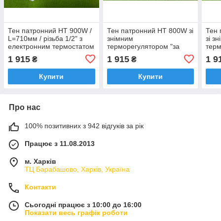
Тен патронний HT 900W /
Тен патронний HT 800W зі
Тен
L=710мм / різьба 1/2" з
знімним
зі з
електронним термостатом
терморегулятором "за
терм
"за повітрям" до
ВОДОЮ" / L=710мм /
ВОД
1 915
1 915
1 9
₴
₴
радіаторів,
різьба 1/2" до радіаторів,
різь
рушникосушарок (Італія)
рушникосушарок (Італія)
рушн
Купити
Купити
Про нас
100% позитивних з 942 відгуків за рік
Працює з 11.08.2013
м. Харків
ТЦ Барабашово, Харків, Україна
Контакти
Сьогодні працює з 10:00 до 16:00
Показати весь графік роботи