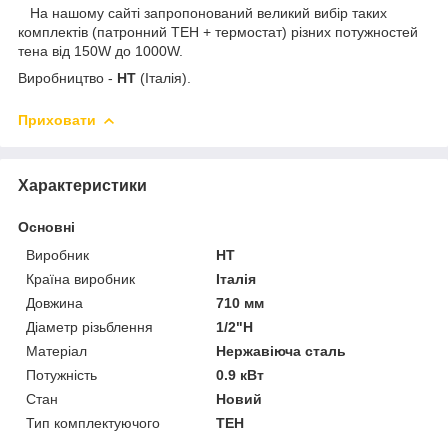
На нашому сайті
запропонований великий вибір таких
комплектів (патронний ТЕН + термостат) різних потужностей
тена від 150W до 1000W.
Виробництво -
HT
(Італія).
Приховати
Характеристики
Основні
Виробник
HT
Країна виробник
Італія
Довжина
710 мм
Діаметр різьблення
1/2"Н
Матеріал
Нержавіюча сталь
Потужність
0.9 кВт
Стан
Новий
Тип комплектуючого
ТЕН