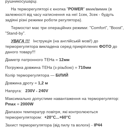
рушникосушарці.
На терморегуляторі є кнопка "
POWER
" вмик/вимик (в
залежності від часу натиснення на неї 1сек, 3сек - будуть
задіяні різні режими роботи регулятора).
Термостат має три операційних режими: "Comfort", "Boost",
"Stand-by".
УВАГА !!!
Інструкція (на англійській мові!) до
терморегулятора викладена серед прикріплених
ФОТО
до
даного товару!!!
Діаметр патронного ТЕНа =
12мм
Погружна довжина ТЕНа (з різьбою) =
710мм
Колір терморегулятора —
БІЛИЙ
Довжина дроту =
1,2 м
Напруга:
230V - 240V
Максимально допустиме навантаження на терморегулятор:
Pmax
=
2000W
Діапазон температур повітря, які контролюються
терморегулятором:
+20°С...
+60°С
Захист терморегулятора (від пилу та вологи) -
IP44