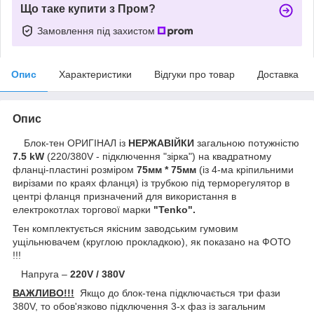
Що таке купити з Пром?
Замовлення під захистом
Опис
Характеристики
Відгуки про товар
Доставка
Опис
Блок-тен ОРИГІНАЛ із
НЕРЖАВІЙКИ
загальною
потужністю
7.5 kW
(220/380V - підключення "зірка") на квадратному
фланці-пластині розміром
75мм * 75мм
(із 4-ма кріпильними
вирізами по краях фланця) із трубкою під терморегулятор в
центрі фланця призначений для використання в
електрокотлах торгової марки
"Tenko".
Тен комплектується якісним заводським гумовим
ущільнювачем (круглою прокладкою), як показано на ФОТО
!!!
Напруга –
220V / 380V
ВАЖЛИВО!!!
Якщо до блок-тена підключається три фази
380V, то обов'язково підключення 3-х фаз із
загальним