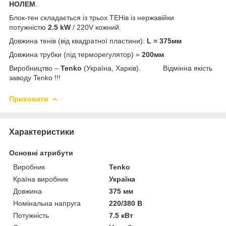
НОЛЕМ
.
Блок-тен складається із трьох ТЕНів із нержавійки
потужністю
2.5 kW
/ 220V кожний.
Довжина тенів (від квадратної пластини):
L = 375мм
Довжина трубки (під терморегулятор) =
200мм
Виробництво –
Tenko
(Україна, Харків). Відмінна якість
заводу Tenko !!!
Приховати
Характеристики
Основні атрибути
Виробник
Tenko
Країна виробник
Україна
Довжина
375 мм
Номінальна напруга
220/380 В
Потужність
7.5 кВт