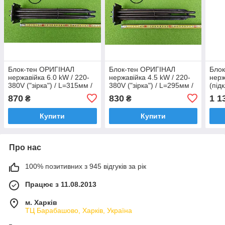
Блок-тен ОРИГІНАЛ
Блок-тен ОРИГІНАЛ
Блок
нержавійка 6.0 kW / 220-
нержавійка 4.5 kW / 220-
нерж
380V ("зірка") / L=315мм /
380V ("зірка") / L=295мм /
(під
на фланці 75мм*75мм до
на фланці 75мм*75мм до
довж
870
830
1 1
₴
₴
електрокотлів "Тenko
електрокотлів "Тenko
фла
елек
Купити
Купити
Про нас
100% позитивних з 945 відгуків за рік
Працює з 11.08.2013
м. Харків
ТЦ Барабашово, Харків, Україна