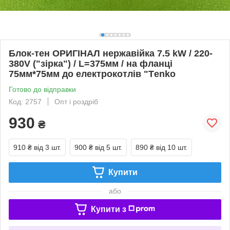
Блок-тен ОРИГІНАЛ нержавійка 7.5 kW / 220-
380V ("зірка") / L=375мм / на фланці
75мм*75мм до електрокотлів "Тenko
Готово до відправки
Код: 2757
Опт і роздріб
930
₴
910 ₴
від 3 шт.
900 ₴
від 5 шт.
890 ₴
від 10 шт.
Купити
або
Купити з