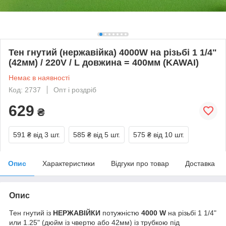
Тен гнутий (нержавійка) 4000W на різьбі 1 1/4"
(42мм) / 220V / L довжина = 400мм (KAWAI)
Немає в наявності
Код: 2737
Опт і роздріб
629
₴
591 ₴
від 3 шт.
585 ₴
від 5 шт.
575 ₴
від 10 шт.
Опис
Характеристики
Відгуки про товар
Доставка
Опис
Тен гнутий із
НЕРЖАВІЙКИ
потужністю
4000 W
на різьбі 1 1/4"
или 1.25" (дюйм із чвертю або 42мм) із трубкою під