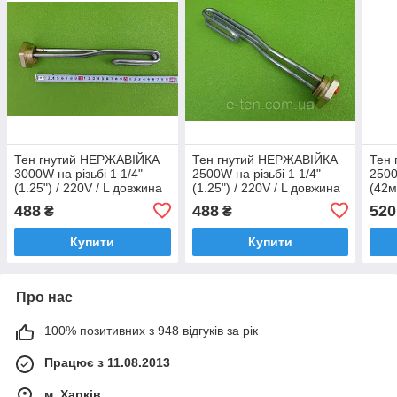
Тен гнутий НЕРЖАВІЙКА
Тен гнутий НЕРЖАВІЙКА
Тен 
3000W на різьбі 1 1/4"
2500W на різьбі 1 1/4"
2500
(1.25") / 220V / L довжина
(1.25") / 220V / L довжина
(42м
= 290мм (Туреччина)
= 280мм (Туреччина)
= 30
488
488
520
₴
₴
Купити
Купити
Про нас
100% позитивних з 948 відгуків за рік
Працює з 11.08.2013
м. Харків