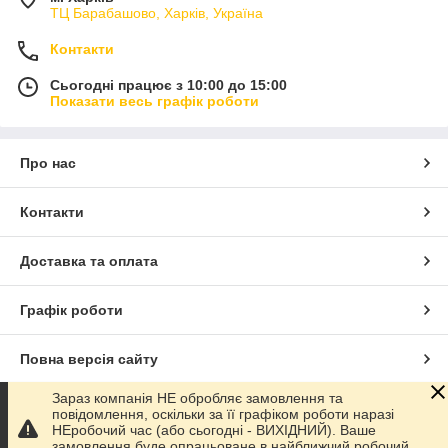
ТЦ Барабашово, Харків, Україна
Контакти
Сьогодні працює з 10:00 до 15:00
Показати весь графік роботи
Про нас
Контакти
Доставка та оплата
Графік роботи
Повна версія сайту
Зараз компанія НЕ обробляє замовлення та
Сайт створено на маркетплейсі
Prom.ua
повідомлення, оскільки за її графіком роботи наразі
НЕробочий час (або сьогодні - ВИХІДНИЙ). Ваше
замовлення буде опрацьоване в найближчий робочий