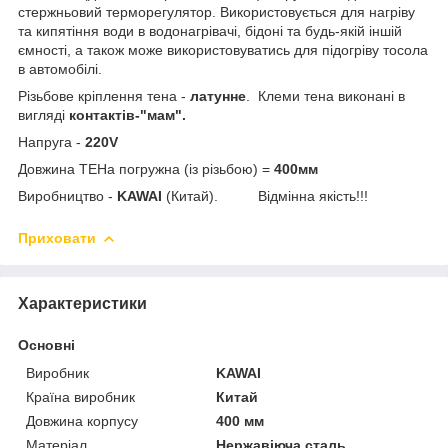
стержньовий терморегулятор. Використовується для нагріву
та кипятіння води в водонагрівачі, бідоні та будь-якій іншій
ємності, а також може використовуватись для підогріву тосола
в автомобілі.
Різьбове кріплення тена -
латунне
. Клеми тена виконані в
вигляді
контактів-"мам".
Напруга -
220V
Довжина ТЕНа погружна (із різьбою) =
400мм
Виробництво -
KAWAI
(Китай). Відмінна якість!!!
Приховати
Характеристики
Основні
Виробник
KAWAI
Країна виробник
Китай
Довжина корпусу
400 мм
Матеріал
Нержавіюча сталь