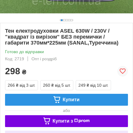
Тен електродуховки ASEL 630W / 230V /
"квадрат із вирізом" БЕЗ перемички /
габарити 370мм*225мм (SANAL,Туреччина)
Готово до відправки
Код: 2719
Опт і роздріб
298
₴
266 ₴
від 3 шт.
260 ₴
від 5 шт.
249 ₴
від 10 шт.
Купити
або
Купити з