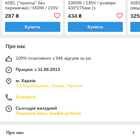
ASEL ("прапор" без
1000W / 230V / розміри
ASEL
перемички) / 650W / 220V
430*275мм (з
(ква
/ габарити 370мм*225мм
перемичкою) до
пер
287
434
325
₴
₴
(Туреччина)
електродуховок ARTEL,
Туре
MIRTA (Туреччина)
Купити
Купити
Про нас
100% позитивних з 946 відгуків за рік
Працює з 11.08.2013
м. Харків
ТЦ Барабашово, Харків, Україна
Контакти
Сьогодні вихідний
Показати весь графік роботи
Про нас