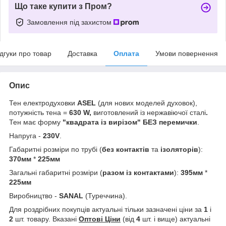
Що таке купити з Пром?
Замовлення під захистом
ідгуки про товар
Доставка
Оплата
Умови повернення
Опис
Тен електродуховки
ASEL
(для нових моделей духовок),
потужність тена =
630 W,
виготовлений із нержавіючої сталі
.
Тен має форму
"квадрата із вирізом" БЕЗ перемички
.
Напруга -
230V
.
Габаритні розміри по трубі (
без контактів
та
ізоляторів
):
370мм
*
225мм
Загальні габаритні розміри (
разом із контактами
):
395мм
*
225мм
Виробництво -
SANAL
(Туреччина).
Для роздрібних покупців актуальні тільки зазначені ціни за
1
і
2
шт. товару. Вказані
Оптові Ціни
(від
4
шт. і вище) актуальні