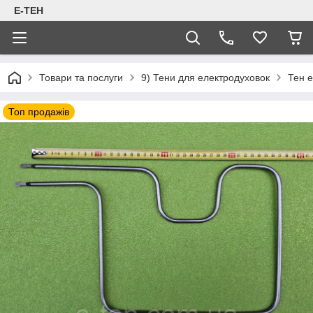
Е-ТЕН
Товари та послуги
9) Тени для електродуховок
Тен е
Топ продажів