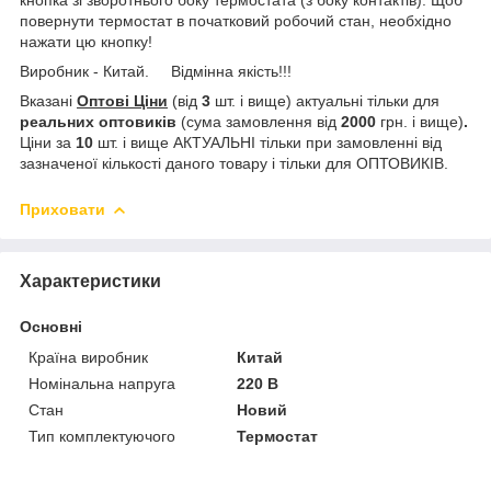
повернути термостат в початковий робочий стан, необхідно
нажати цю кнопку!
Виробник - Китай. Відмінна якість!!!
Вказані
Оптові Ціни
(від
3
шт. і вище) актуальні тільки для
реальних
оптовиків
(сума замовлення від
2000
грн. і вище)
.
Ціни за
10
шт. і вище АКТУАЛЬНІ тільки при замовленні від
зазначеної кількості даного товару і тільки для ОПТОВИКІВ.
Приховати
Характеристики
Основні
Країна виробник
Китай
Номінальна напруга
220 В
Стан
Новий
Тип комплектуючого
Термостат