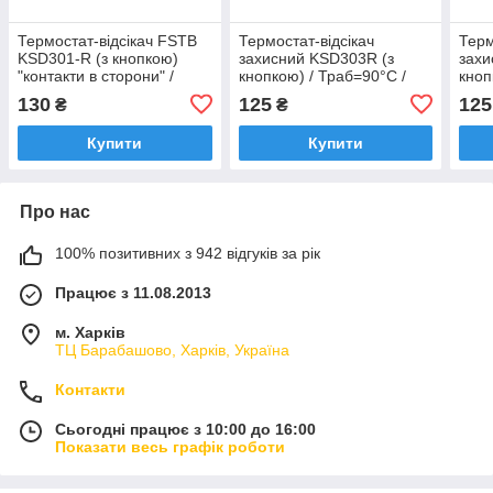
Термостат-відсікач FSTB
Термостат-відсікач
Терм
KSD301-R (з кнопкою)
захисний KSD303R (з
захи
"контакти в сторони" /
кнопкою) / Траб=90°С /
кноп
Траб=85°С / 10А / 250V до
16А / 250V до
10А 
130
125
125
₴
₴
бойлерів
водонагрівачів, бойлерів,
водо
електрокотлів
елек
Купити
Купити
Про нас
100% позитивних з 942 відгуків за рік
Працює з 11.08.2013
м. Харків
ТЦ Барабашово, Харків, Україна
Контакти
Сьогодні працює з 10:00 до 16:00
Показати весь графік роботи