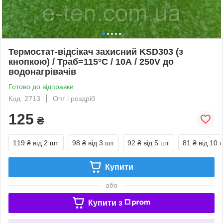
Термостат-відсікач захисний KSD303 (з
кнопкою) / Траб=115°С / 10А / 250V до
водонагрівачів
Готово до відправки
Код: 2713
Опт і роздріб
125
₴
119 ₴
від 2 шт.
98 ₴
від 3 шт.
92 ₴
від 5 шт.
81 ₴
від 10 ш
Купити
або
Купити з