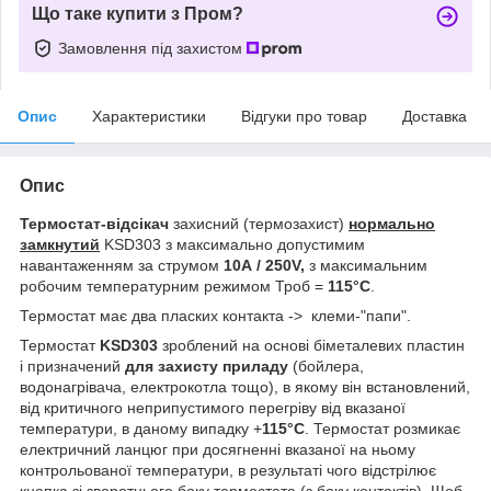
Що таке купити з Пром?
Замовлення під захистом
Опис
Характеристики
Відгуки про товар
Доставка
Опис
Термостат-відсікач
захисний (термозахист)
нормально
замкнутий
KSD303 з максимально допустимим
навантаженням за струмом
10A
/ 250V,
з максимальним
робочим температурним режимом Троб =
115°С
.
Термостат має два пласких контакта -> клеми-"папи".
Термостат
KSD303
зроблений на основі біметалевих пластин
і призначений
для захисту приладу
(бойлера,
водонагрівача, електрокотла тощо), в якому він встановлений,
від критичного неприпустимого перегріву від вказаної
температури, в даному випадку +
115°С
. Термостат розмикає
електричний ланцюг при досягненні вказаної на ньому
контрольованої температури, в результаті чого відстрілює
кнопка зі зворотнього боку термостата (з боку контактів). Щоб