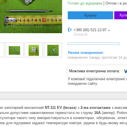
Готово до відправки
Оптом і в ро
Купи
Купити
+380 (66) 521-12-97
Олексій
повернення товару протягом 14 д
У компанії підключені електронні
покидаючи сайту.
ат капілярний механічний
NT-111 EV (tecasa
) з
2-ма контактами
з макси
льно допустиме навантаження термостата по струму
16А
(ампер).
Робоч
гулятори такого типу використовуються в конвекторах, обігрівачах, елек
ов для підтримки заданої температури повітря, рідини в будь-якому місц