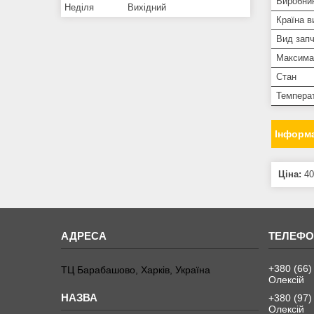
Виробни
Неділя
Вихідний
Країна в
Вид зап
Максима
Стан
Темпера
Інформа
Ціна:
40
+380 (66)
ТЦ Барабашово, Харків, Україна
Олексій
+380 (97)
Олексій