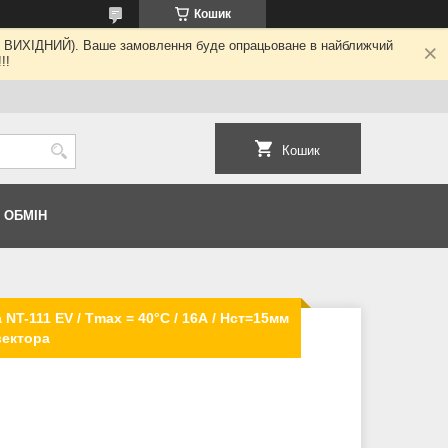
Кошик
ні - ВИХІДНИЙ). Ваше замовлення буде опрацьоване в найближчий
!!
Кошик
 ОБМІН
NT-111 EV / Tmax = 40°C / 16А / Hст=15мм
вектора