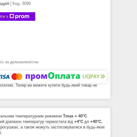
здріб
Код:
3099
ти з
нів
за домовленістю
 платежі. Тепер ви можете купити будь-який товар не
мальним температурним режимом
Tmax = 40°C
.
ий діапазон температур термостата від
+4°С
до
+40°С.
тросушках, а також можуть застосовуватися в будь-яких
і.