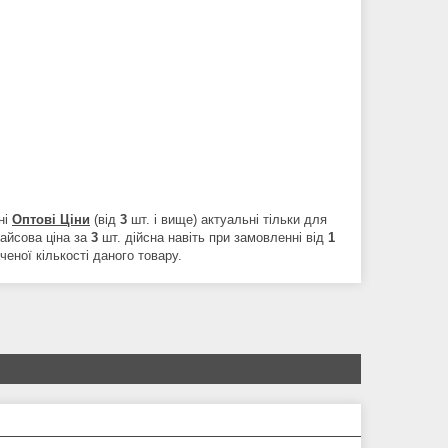
ні
Оптові Ціни
(від
3
шт. і вище) актуальні тільки для
райсова ціна за
3
шт. дійсна навіть при замовленні від
1
еної кількості даного товару.