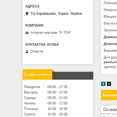
Робочий
Напруга
ТЦ Барабашово, Харків, Україна
Міжцент
Висота 
Загальн
Інтернет-магазин "Е-ТЕН"
Довжин
Діаметр
Виробни
Олексій
Для розд
реальн
одиниці 
Графік роботи
Понеділок
09:00
17:00
Вівторок
09:00
17:00
Характ
Середа
09:00
17:00
Четвер
09:00
17:00
Пʼятниця
10:00
16:00
Основн
Субота
10:00
15:00