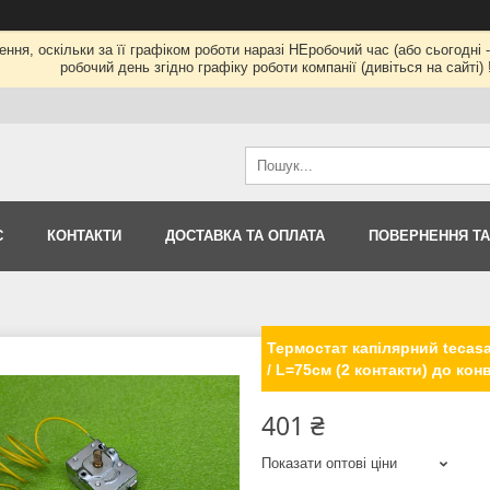
ння, оскільки за її графіком роботи наразі НЕробочий час (або сьогод
робочий день згідно графіку роботи компанії (дивіться на сайті) !
С
КОНТАКТИ
ДОСТАВКА ТА ОПЛАТА
ПОВЕРНЕННЯ ТА
Термостат капілярний tecasa 
/ L=75см (2 контакти) до кон
401 ₴
Показати оптові ціни