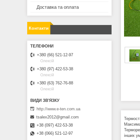
Доставка та оплата
Контакти
+380 (66) 521-12-97
Олексій
+380 (97) 422-53-38
Олексій
+380 (63) 762-76-88
Олексій
http://www.e-ten.com.ua
tsalex2012@gmail.com
Термост
Максима
+38 (097) 422-53-38
Терморе
+38 (066) 521-12-97
інших ум