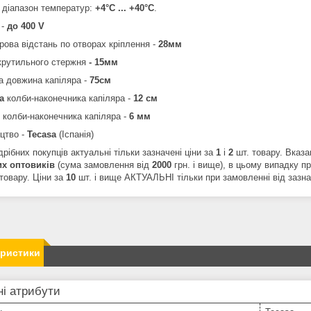
 діапазон температур:
+4°С ... +40°С
.
 -
до
400 V
рова відстань по отворах кріплення -
28мм
крутильного стержня
- 15мм
а довжина капіляра -
75см
а
колби-наконечника капіляра -
12 см
колби-наконечника капіляра -
6 мм
цтво -
Tecasa
(Іспанія)
рібних покупців актуальні тільки зазначені ціни за
1
і
2
шт. товару. Вказа
их
оптовиків
(сума замовлення від
2000
грн. і вище), в цьому випадку п
товару. Ціни за
10
шт. і вище АКТУАЛЬНІ тільки при замовленні від зазнач
еристики
і атрибути