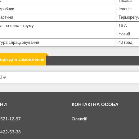
к
Tecasa
иробник
Іспанія
частини
Терморегу
льна сила струму
16 А
Новий
тура спрацьовування
40 град.
ція для замовлення
1 ₴
 521-12-97
Олексій
 422-53-38