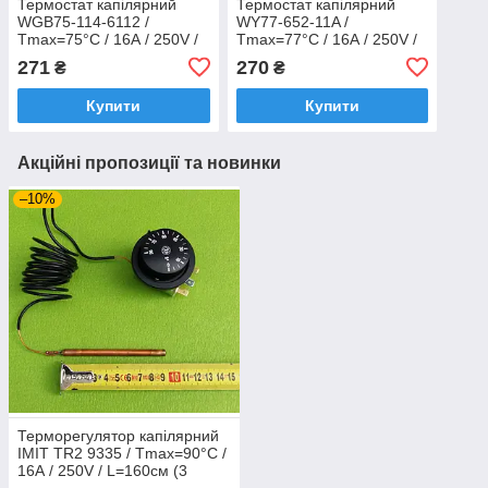
Термостат капілярний
Термостат капілярний
WGB75-114-6112 /
WY77-652-11A /
Tmax=75°C / 16А / 250V /
Tmax=77°C / 16А / 250V /
L=110см / H
L=65см / H стержня=12мм
271
270
₴
₴
стержня=23мм (2
(2 контакти) до бойлерів
контакти) до бойлера
Купити
Купити
Акційні пропозиції та новинки
–10%
Терморегулятор капілярний
IMIT TR2 9335 / Tmax=90°C /
16А / 250V / L=160см (3
контакти) до електрокотлів