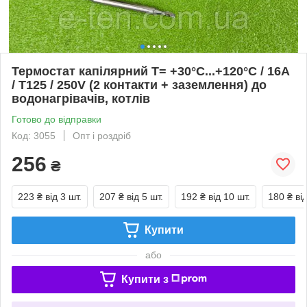
Термостат капілярний T= +30°С...+120°С / 16A
/ T125 / 250V (2 контакти + заземлення) до
водонагрівачів, котлів
Готово до відправки
Код: 3055
Опт і роздріб
256
₴
223 ₴
від 3 шт.
207 ₴
від 5 шт.
192 ₴
від 10 шт.
180 ₴
ві
Купити
або
Купити з