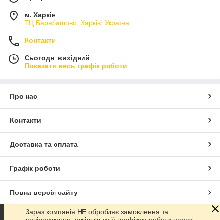
м. Харків
ТЦ Барабашово, Харків, Україна
Контакти
Сьогодні вихідний
Показати весь графік роботи
Про нас
Контакти
Доставка та оплата
Графік роботи
Повна версія сайту
Зараз компанія НЕ обробляє замовлення та
Сайт створено на маркетплейсі
Prom.ua
повідомлення, оскільки за її графіком роботи наразі