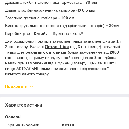
Довжина колби-наконечника термостата -
70 мм
Діаметр колби-наконечника капіляра -
Ø 6,5 мм
Загальна довжина капіляра -
100 см
Висота крутильного стержня (від кріпильних отворів)
= 20мм
Виробництво -
Китай.
Відмінна якість!!!
Для роздрібних покупців актуальні тільки зазначені ціни за
1
і
2
шт. товару. Вказані
Оптові Ціни
(від
3
шт. і вище) актуальні
тільки для
реальних
оптовиків
(сума замовлення від
2000
грн. і вище), в цьому випадку прайсова ціна за
3
шт. дійсна
навіть при замовленні від
1
одиниці товару. Ціни за
10
шт. і
вище АКТУАЛЬНІ тільки при замовленні від зазначеної
кількості даного товару.
Приховати
Характеристики
Основні
Країна виробник
Китай