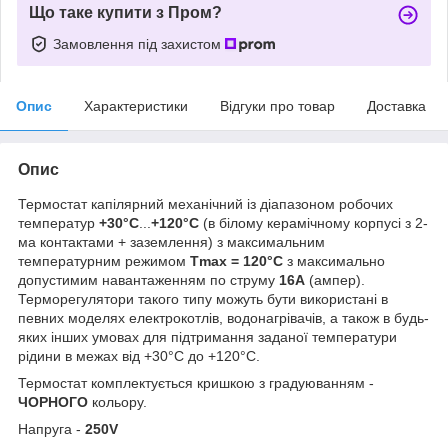
Що таке купити з Пром?
Замовлення під захистом
Опис
Характеристики
Відгуки про товар
Доставка
Опис
Термостат капілярний механічний із діапазоном робочих
температур
+30°С
...
+120°С
(в білому керамічному корпусі з 2-
ма контактами + заземлення) з максимальним
температурним режимом
Tmax = 120°С
з максимально
допустимим навантаженням по струму
16A
(ампер).
Терморегулятори такого типу можуть бути використані в
певних моделях електрокотлів, водонагрівачів, а також в будь-
яких інших умовах для підтримання заданої температури
рідини в межах від +30°C до +120°С.
Термостат комплектується кришкою з градуюванням -
ЧОРНОГО
кольору.
Напруга -
250V