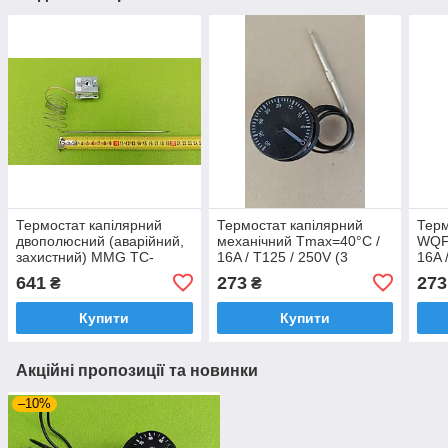
Термостат капілярний
Термостат капілярний
Терм
двополюсний (аварійний,
механічний Tmax=40°С /
WQF1
захистний) MMG TC-
16A / T125 / 250V (3
16A 
1SB21KM/242
контакти) до конвекторів
водо
641
273
273
₴
₴
°C/20A/T120/250V
Угорщина
Купити
Купити
Акційні пропозиції та новинки
–10%