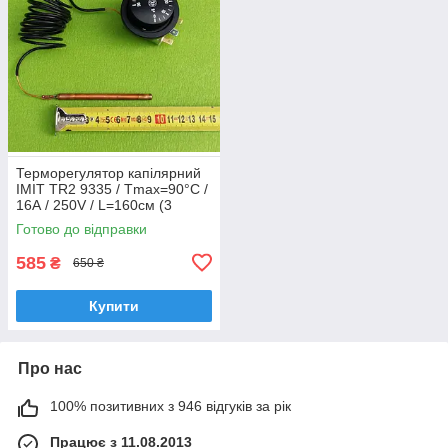
Терморегулятор капілярний
IMIT TR2 9335 / Tmax=90°C /
16А / 250V / L=160см (3
контакти) до електрокотлів
Готово до відправки
"TENKO"
585
₴
650 ₴
Купити
Про нас
100% позитивних з 946 відгуків за рік
Працює з 11.08.2013