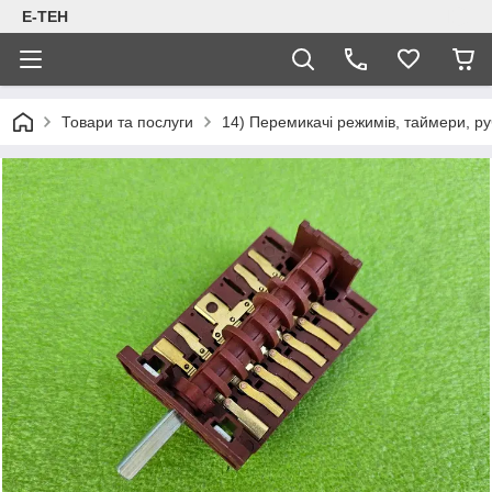
Е-ТЕН
Товари та послуги
14) Перемикачі режимів, таймери, руч