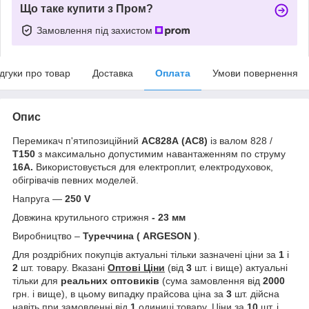
Що таке купити з Пром?
Замовлення під захистом
ідгуки про товар
Доставка
Оплата
Умови повернення
Опис
Перемикач п'ятипозиційний
АС828А (AC8)
із валом 828 /
Т150
з максимально допустимим навантаженням по струму
16А.
Використовується для електроплит, електродуховок,
обігрівачів певних моделей.
Напруга ―
250 V
Довжина крутильного стрижня
- 23 мм
Виробництво –
Туреччина ( ARGESON )
.
Для роздрібних покупців актуальні тільки зазначені ціни за
1
і
2
шт. товару. Вказані
Оптові Ціни
(від
3
шт. і вище) актуальні
тільки для
реальних
оптовиків
(сума замовлення від
2000
грн. і вище), в цьому випадку прайсова ціна за
3
шт. дійсна
навіть при замовленні від
1
одиниці товару. Ціни за
10
шт. і