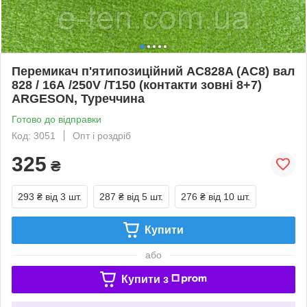
Перемикач п'ятипозиційний AC828A (AC8) вал
828 / 16А /250V /Т150 (контакти зовні 8+7)
ARGESON, Туреччина
Готово до відправки
Код: 3051
Опт і роздріб
325
₴
293 ₴
від 3 шт.
287 ₴
від 5 шт.
276 ₴
від 10 шт.
Купити
або
Купити з