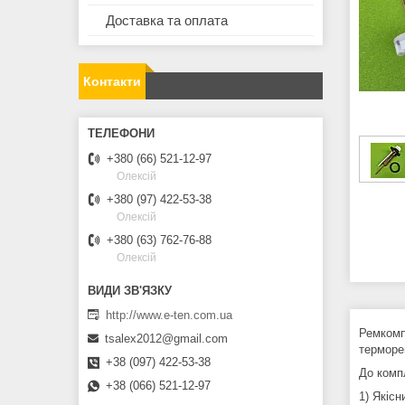
Доставка та оплата
Контакти
+380 (66) 521-12-97
Олексій
+380 (97) 422-53-38
Олексій
+380 (63) 762-76-88
Олексій
http://www.e-ten.com.ua
Ремкомп
tsalex2012@gmail.com
термор
+38 (097) 422-53-38
До комп
+38 (066) 521-12-97
1) Якіс