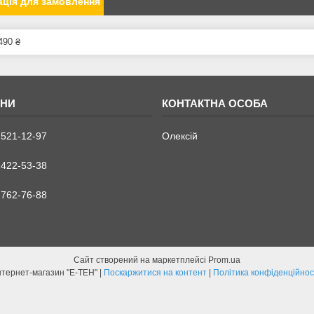
ція для замовлення
490 ₴
 521-12-97
Олексій
 422-53-38
 762-76-88
Сайт створений на маркетплейсі
Prom.ua
Інтернет-магазин "Е-ТЕН" |
Поскаржитися на контент
|
Політика конфіденційнос