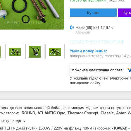
Готово до відправки
Код:
3037
Купи
Купити
+380 (66) 521-12-97
Олексій
повернення товару протягом 14 д
У компанії підключені електронні
покидаючи сайту.
лект до всіх таких моделей бойлерів із мокрим мідним теном потужніст
егулятором:
ROUND, ATLANTIC
Opro,
Thermor
Concept,
Classic
,
Aston
W
лекту входять:
ний ТЕН мідний гнутий 1500W / 220V на фланці 48мм (виробник -
KAWAI
) 