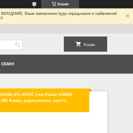
Кошик
ні - ВИХІДНИЙ). Ваше замовлення буде опрацьоване в найближчий
!!
Кошик
 ОБМІН
OUND,ATLANTIC (тен Kawai 1500W,
 М6 Kawai, ущільнювачі, оригін.