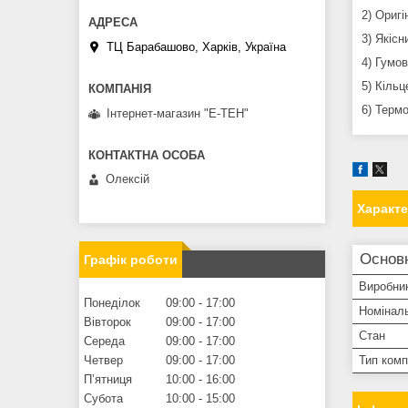
2) Ориг
3) Якіс
ТЦ Барабашово, Харків, Україна
4) Гумо
5) Кіль
6) Терм
Інтернет-магазин "Е-ТЕН"
Олексій
Характ
Основ
Графік роботи
Виробни
Понеділок
09:00
17:00
Номінал
Вівторок
09:00
17:00
Стан
Середа
09:00
17:00
Тип ком
Четвер
09:00
17:00
Пʼятниця
10:00
16:00
Субота
10:00
15:00