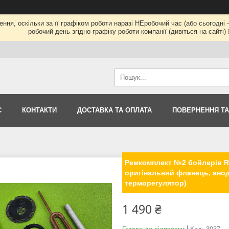
ння, оскільки за її графіком роботи наразі НЕробочий час (або сьогод
робочий день згідно графіку роботи компанії (дивіться на сайті) !
С
КОНТАКТИ
ДОСТАВКА ТА ОПЛАТА
ПОВЕРНЕННЯ ТА
Ремкомплект №2 бойлерів R
оригінальний фланець, анод
терморегулятор)
1 490 ₴