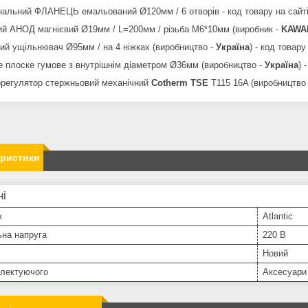
інальний ФЛАНЕЦЬ емальований Ø120мм / 6 отворів - код товару на сайті
ний АНОД магнієвий Ø19мм / L=200мм / різьба М6*10мм (виробник -
KAWA
вий ущільнювач Ø95мм / на 4 ніжках (виробництво -
Україна
) - код товару
це плоске гумове з внутрішнім діаметром Ø36мм (виробництво -
Україна
) 
орегулятор стержньовий механічний
Cotherm TSE
T115 16A (виробництво
еристики
ні
к
Atlantic
ьна напруга
220 В
Новий
плектуючого
Аксесуари