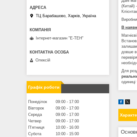
Дані ма
(Китай) 
Клієнтам
ТЦ Барабашово, Харків, Україна
Виробни
В наявн
Магнієві
Інтернет-магазин "Е-ТЕН"
Встанов
залишаю
довше в
перевіря
Олексій
необхідн
Для розд
реальн
одиниці 
Графік роботи
Понеділок
09:00
17:00
Вівторок
09:00
17:00
Середа
09:00
17:00
Характ
Четвер
09:00
17:00
Пʼятниця
10:00
16:00
Основ
Субота
10:00
15:00