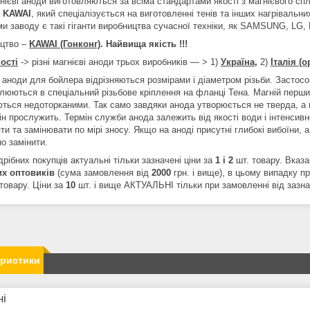
гнієві аноди виготовляються за всіма стандартами якості з магнієвого с
-
KAWAI
, який спеціалізується на виготовленні тенів та інших нагрівальни
и заводу є такі гіганти виробництва сучасної техніки, як SAMSUNG, LG, 
цтво –
KAWAI (Гонконг)
. Найвища якість !!!
ості
-> різні магнієві аноди трьох виробників ― > 1)
Україна,
2)
Італія (о
 аноди для бойлера відрізняються розмірами і діаметром різьби. Застосо
люються в спеціальний різьбове кріплення на фланці Тена. Магній перши
ться недоторканими. Так само завдяки анода утворюється не тверда, а м
ін прослужить. Термін служби анода залежить від якості води і інтенсив
ти та замінювати по мірі зносу. Якщо на аноді присутні глибокі вибоїни, 
о замінити.
рібних покупців актуальні тільки зазначені ціни за
1 і 2
шт. товару. Вказа
их
оптовиків
(сума замовлення від
2000
грн. і вище), в цьому випадку п
товару. Ціни за
10
шт. і вище АКТУАЛЬНІ тільки при замовленні від зазнач
еристики
ні