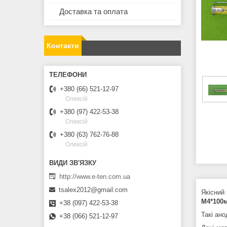
Доставка та оплата
Контакти
+380 (66) 521-12-97
Олексій
+380 (97) 422-53-38
Олексій
+380 (63) 762-76-88
Олексій
http://www.e-ten.com.ua
tsalex2012@gmail.com
Якісний
М4*10
0
+38 (097) 422-53-38
Такі ан
+38 (066) 521-12-97