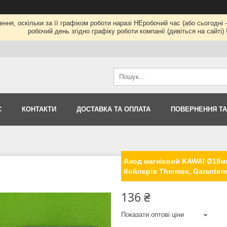
ння, оскільки за її графіком роботи наразі НЕробочий час (або сьогод
робочий день згідно графіку роботи компанії (дивіться на сайті) !
С
КОНТАКТИ
ДОСТАВКА ТА ОПЛАТА
ПОВЕРНЕННЯ ТА
Анод магнієвий KAWAI Ø19мм
бойлерів Thermex, Garanter
136 ₴
Показати оптові ціни