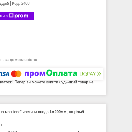
здріб
Код:
2408
ти з
нів
за домовленістю
 платежі. Тепер ви можете купити будь-який товар не
на магнієвої частини анода
L=200мм
, на різьбі
ін