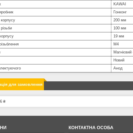
к
KAWAI
иробник
Гонконг
 корпусу
200 мм
різьби
100 мм
корпусу
19 мм
різьблення
М4
л
Магнієвий
Новий
плектуючого
Анод
ція для замовлення
6 ₴