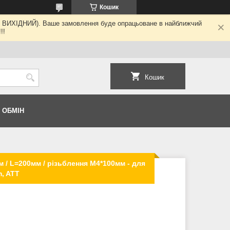
Кошик
ні - ВИХІДНИЙ). Ваше замовлення буде опрацьоване в найближчий
!!
Кошик
 ОБМІН
 / L=200мм / різьблення M4*100мм - для
m, ATT