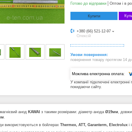
Готово до відправки
Оптом і в ро
Купи
Купити
+380 (66) 521-12-97
Олексій
повернення товару протягом 14 д
У компанії підключені електронні
покидаючи сайту.
 магнієвий анод
KAWAI
з такими розмірами: діаметр анода
Ø19мм
, довжи
мм
.
оди використовуються в бойлерах
Thermex, ATT, Garanterm, Electrolux
і 