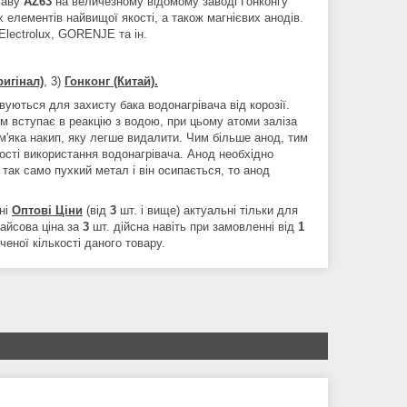
плаву
AZ63
на величезному відомому заводі Гонконгу
х елементів найвищої якості, а також магнієвих анодів.
Electrolux, GORENJE та ін.
ригінал)
, 3)
Гонконг (Китай).
вуються для захисту бака водонагрівача від корозії.
м вступає в реакцію з водою, при цьому атоми заліза
'яка накип, яку легше видалити. Чим більше анод, тим
ності використання водонагрівача. Анод необхідно
а так само пухкий метал і він осипається, то анод
ні
Оптові Ціни
(від
3
шт. і вище) актуальні тільки для
райсова ціна за
3
шт. дійсна навіть при замовленні від
1
еної кількості даного товару.