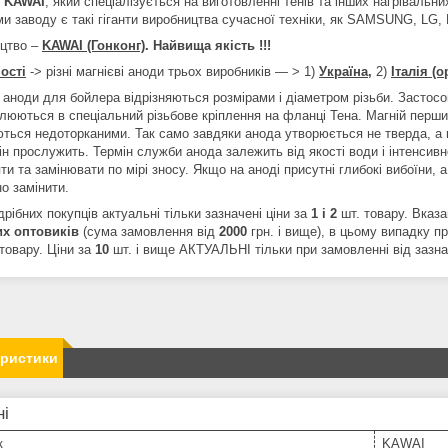
-
KAWAI
, який спеціалізується на виготовленні тенів та інших нагрівальни
и заводу є такі гіганти виробництва сучасної техніки, як SAMSUNG, LG, 
цтво –
KAWAI (Гонконг)
. Найвища якість !!!
ості
-> різні магнієві аноди трьох виробників ― > 1)
Україна,
2)
Італія (о
 аноди для бойлера відрізняються розмірами і діаметром різьби. Застосо
люються в спеціальний різьбове кріплення на фланці Тена. Магній перши
ться недоторканими. Так само завдяки анода утворюється не тверда, а м
ін прослужить. Термін служби анода залежить від якості води і інтенсив
ти та замінювати по мірі зносу. Якщо на аноді присутні глибокі вибоїни, 
о замінити.
рібних покупців актуальні тільки зазначені ціни за
1 і 2
шт. товару. Вказа
их
оптовиків
(сума замовлення від
2000
грн. і вище), в цьому випадку п
товару. Ціни за
10
шт. і вище АКТУАЛЬНІ тільки при замовленні від зазнач
еристики
ні
к
KAWAI