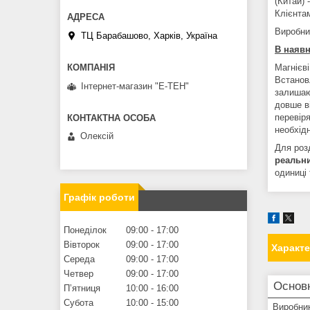
(Китай) 
Клієнтам
Виробни
ТЦ Барабашово, Харків, Україна
В наявн
Магнієві
Встанов
Інтернет-магазин "Е-ТЕН"
залишаю
довше в
перевіря
необхідн
Олексій
Для розд
реальн
одиниці 
Графік роботи
Понеділок
09:00
17:00
Вівторок
09:00
17:00
Характ
Середа
09:00
17:00
Четвер
09:00
17:00
Основ
Пʼятниця
10:00
16:00
Субота
10:00
15:00
Виробни