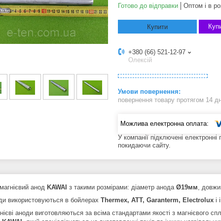
Готово до відправки
Оптом і в ро
Купи
Купити
+380 (66) 521-12-97
Олексій
повернення товару протягом 14 д
У компанії підключені електронні
покидаючи сайту.
 магнієвий анод
KAWAI
з такими розмірами: діаметр анода
Ø19мм
, довжи
оди використовуються в бойлерах
Thermex, ATT, Garanterm, Electrolux
і 
гнієві аноди виготовляються за всіма стандартами якості з магнієвого с