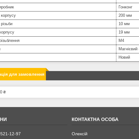
иробник
Гонконг
 корпусу
200 мм
різьби
10 мм
корпусу
19 мм
різьблення
М4
л
Магнієвий
Новий
ція для замовлення
0 ₴
 521-12-97
Олексій