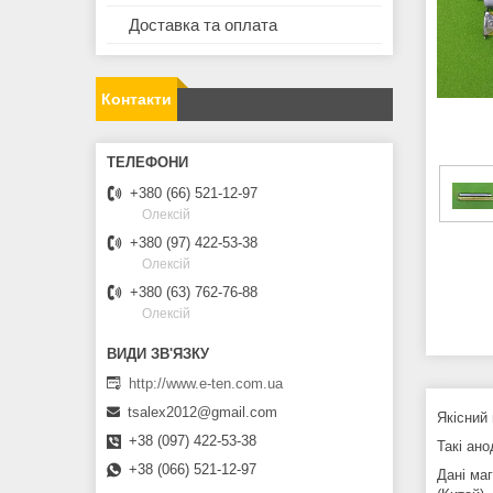
Доставка та оплата
Контакти
+380 (66) 521-12-97
Олексій
+380 (97) 422-53-38
Олексій
+380 (63) 762-76-88
Олексій
http://www.e-ten.com.ua
tsalex2012@gmail.com
Якісний
+38 (097) 422-53-38
Такі ан
+38 (066) 521-12-97
Дані ма