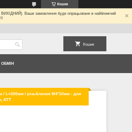
Кошик
ні - ВИХІДНИЙ). Ваше замовлення буде опрацьоване в найближчий
!!
Кошик
 ОБМІН
 / L=200мм / різьблення M4*10мм - для
m, ATT