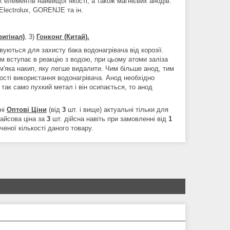
х елементів найвищої якості, а також магнієвих анодів.
Electrolux, GORENJE та ін.
ригінал)
, 3)
Гонконг (Китай).
вуються для захисту бака водонагрівача від корозії.
м вступає в реакцію з водою, при цьому атоми заліза
'яка накип, яку легше видалити. Чим більше анод, тим
ності використання водонагрівача. Анод необхідно
а так само пухкий метал і він осипається, то анод
ні
Оптові Ціни
(від
3
шт. і вище) актуальні тільки для
райсова ціна за
3
шт. дійсна навіть при замовленні від
1
еної кількості даного товару.