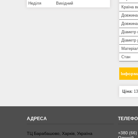
Неділя
Вихідний
Країна в
Довжина
Довжина 
Діаметр 
Діаметр 
Матеріа
Стан
Інформа
Ціна:
13
+380 (66)
ТЦ Барабашово, Харків, Україна
Олексій