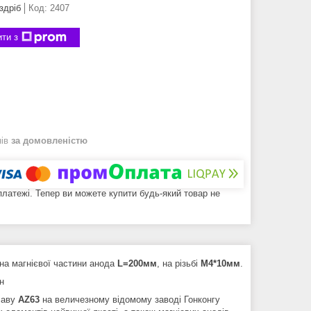
здріб
Код:
2407
ти з
нів
за домовленістю
 платежі. Тепер ви можете купити будь-який товар не
на магнієвої частини анода
L=200мм
, на різьбі
М4*1
0мм
.
ін
плаву
AZ63
на величезному відомому заводі Гонконгу