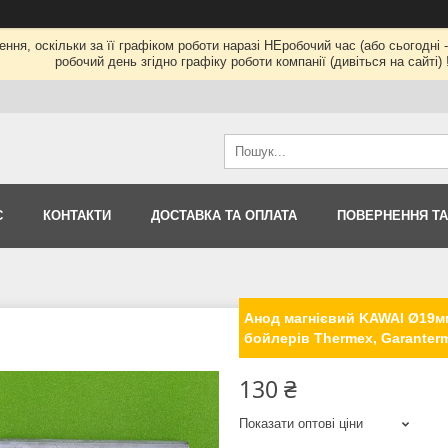
ння, оскільки за її графіком роботи наразі НЕробочий час (або сьогод
робочий день згідно графіку роботи компанії (дивіться на сайті) !
С
КОНТАКТИ
ДОСТАВКА ТА ОПЛАТА
ПОВЕРНЕННЯ ТА
Анод магнієвий KAWAI Ø19мм
бойлерів Thermex, Garanter
130 ₴
Показати оптові ціни