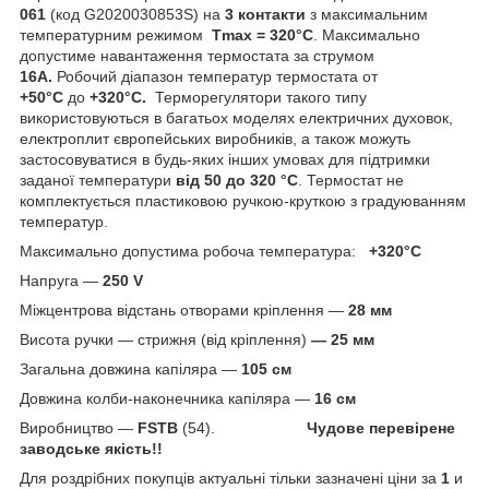
061
(код G2020030853S) на
3 контакти
з максимальним
температурним режимом
Tmax = 320°C
. Максимально
допустиме навантаження термостата за струмом
16А.
Робочий діапазон температур термостата
от
+50°С
до
+320°С.
Терморегулятори такого типу
використовуються в багатьох моделях електричних духовок,
електроплит європейських виробників, а також можуть
застосовуватися в будь-яких інших умовах для підтримки
заданої температури
від 50 до 320 °C
. Термостат не
комплектується пластиковою ручкою-круткою з градуюванням
температур.
Максимально допустима робоча температура:
+320°С
Напруга —
250 V
Міжцентрова відстань отворами кріплення —
28 мм
Висота ручки — стрижня (від кріплення)
— 25 мм
Загальна довжина капіляра —
105 см
Довжина колби-наконечника капіляра —
16 см
Виробництво —
FSTB
(54).
Чудове перевірене
заводське якість!!
Для роздрібних покупців актуальні тільки зазначені ціни за
1
и