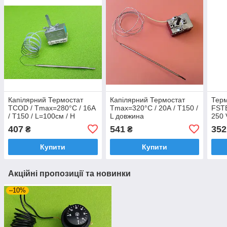
Капілярний Термостат
Капілярний Термостат
Терм
TCOD / Tmax=280°C / 16А
Tmax=320°С / 20А / T150 /
FSTB
/ T150 / L=100см / H
L довжина
250 
стрижня=25мм (2
капіляра=105см для
L = 
407
541
352
₴
₴
контакту)
електродуховок (MMG SZ,
елек
Thermowatt,Італія
Угорщина)
(Тур
Купити
Купити
Акційні пропозиції та новинки
–10%