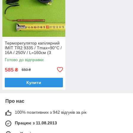
Терморегулятор капілярний
IMIT TR2 9335 / Tmax=90°C /
16А / 250V / L=160см (3
контакти) до електрокотлів
Готово до відправки
"TENKO"
585
₴
650 ₴
Купити
Про нас
100% позитивних з 942 відгуків за рік
Працює з 11.08.2013