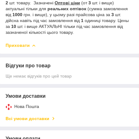
2
шт. товару. Зазначені
Оптові ціни
(от
3
шт. і вище)
актуальні тільки для
реальних
оптівок
(сумма замовлення
від
1000
грн. і вище), у цьому разі прайсова ціна за
3
шт.
дійсна навіть під час замовлення від
1
одиниці товару. Цены
за
10
шт. і вище АКТУАЛЬНІ тільки під час замовлення від
зазначеної кількості цього товару.
Приховати
Відгуки про товар
Ще немає відгуків про цей товар
Умови доставки
Нова Пошта
Всі умови доставки
Умови оплати