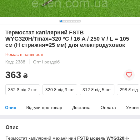
Термостат капілярний FSTB
WYG320H/Tmax=320 °C / 16 А / 250 V / L = 105
см (H стрижня=25 мм) для електродуховок
Немає в наявності
Код: 2388
Опт і роздріб
363
₴
352 ₴
від 2 шт.
320 ₴
від 3 шт.
312 ₴
від 5 шт.
298 ₴
від 
Опис
Відгуки про товар
Доставка
Оплата
Умови
Опис
Термостат капілярний механічний
FSTB
модель
WYG320H-