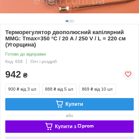
Терморегулятор двополюсний капілярний
MMG: Tmax=350 °C / 20 А / 250 V / L = 220 см
(Угорщина)
Готово до відправки
Код: 658
Опт і роздріб
942
₴
900 ₴
від 3 шт.
888 ₴
від 5 шт.
869 ₴
від 10 шт.
Купити
або
Купити з