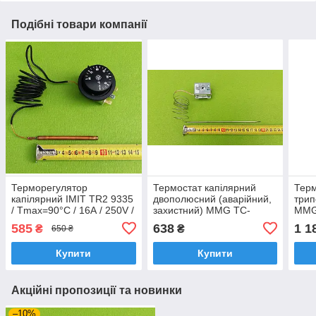
Подібні товари компанії
Терморегулятор
Термостат капілярний
Тер
капілярний IMIT TR2 9335
двополюсний (аварійний,
трип
/ Tmax=90°C / 16А / 250V /
захистний) MMG TC-
MMG:
L=160см (3 контакти) до
1SB21KM/242
250V
585
638
1 1
₴
₴
650 ₴
електрокотлів "TENKO"
°C/20A/T120/250V
L=2
Угорщина
Купити
Купити
Акційні пропозиції та новинки
–10%