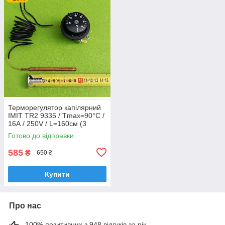
Терморегулятор капілярний
IMIT TR2 9335 / Tmax=90°C /
16А / 250V / L=160см (3
контакти) до електрокотлів
Готово до відправки
"TENKO"
585
₴
650 ₴
Купити
Про нас
100% позитивних з 948 відгуків за рік