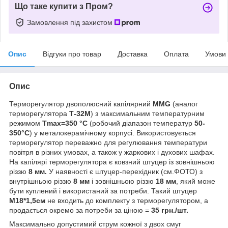
Що таке купити з Пром?
Замовлення під захистом
Опис
Відгуки про товар
Доставка
Оплата
Умови
Опис
Терморегулятор двополюсний капілярний
MMG
(аналог
терморегулятора
Т-32М
) з максимальним температурним
режимом
Tmax=350 °C
(робочий діапазон температур
50-
350°С
) у металокерамічному корпусі. Використовується
терморегулятор переважно для регулювання температури
повітря в різних умовах, а також у жаркових і духових шафах.
На капілярі терморегулятора є ковзний штуцер із зовнішньою
різзю
8 мм.
У наявності є штуцер-перехідник (см.ФОТО) з
внутрішньою різзю
8 мм
і зовнішньою різзю
18 мм
, який може
бути куплений і використаний за потреби. Такий штуцер
М18*1,5см
не входить до комплекту з терморегулятором, а
продається окремо за потреби за ціною =
35 грн./шт.
Максимально допустимий струм кожної з двох смуг