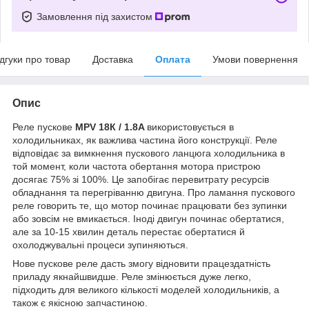
Замовлення під захистом
ідгуки про товар
Доставка
Оплата
Умови повернення
Опис
Реле пускове
MPV 18К / 1.8A
використовується в
холодильниках, як важлива частина його конструкції. Реле
відповідає за вимкнення пускового ланцюга холодильника в
той момент, коли частота обертання мотора пристрою
досягає 75% зі 100%. Це запобігає перевитрату ресурсів
обладнання та перегріванню двигуна. Про ламання пускового
реле говорить те, що мотор починає працювати без зупинки
або зовсім не вмикається. Іноді двигун починає обертатися,
але за 10-15 хвилин деталь перестає обертатися й
охолоджувальні процеси зупиняються.
Нове пускове реле дасть змогу відновити працездатність
приладу якнайшвидше. Реле змінюється дуже легко,
підходить для великого кількості моделей холодильників, а
також є якісною запчастиною.