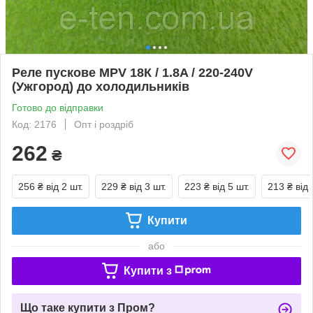
Реле пускове MPV 18К / 1.8A / 220-240V
(Ужгород) до холодильників
Готово до відправки
Код: 2176
Опт і роздріб
262
₴
256 ₴
від 2 шт.
229 ₴
від 3 шт.
223 ₴
від 5 шт.
213 ₴
від 
Купити
або
Купити з
Що таке купити з Пром?