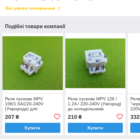
Всі умови повернення
Подібні товари компанії
Реле пускове MPV
Реле пускове MPV 12К /
Реле
15К/1.5A/220-240V
1.2A / 220-240V (Ужгород)
"чор
(Ужророда) для
до холодильників
220V
холодильників
207
210
332
₴
₴
Купити
Купити